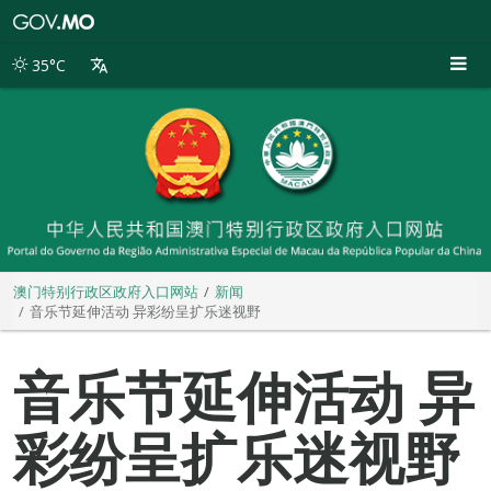
澳
门
特
35°C
别
行
政
区
政
府
入
口
网
站
澳门特别行政区政府入口网站
新闻
音乐节延伸活动 异彩纷呈扩乐迷视野
音乐节延伸活动 异
彩纷呈扩乐迷视野