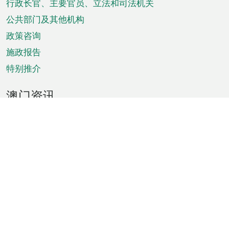
菜
行政长官、主要官员、立法和司法机关
单
公共部门及其他机构
政策咨询
施政报告
特别推介
澳门资讯
天气
交通
公众假期
文娱康体
城市资讯
澳门便览
统计数字