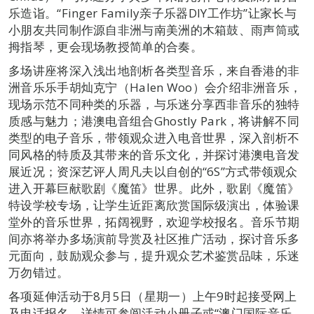
乐造诣。“Finger Family亲子乐器DIY工作坊”让家长与
小朋友共同制作源自非洲与南美洲的木箱鼓、雨声筒或
拇指琴，更会现场教授简单的合奏。
多场讲座将深入浅出地剖析各类型音乐，来自香港的非
洲音乐乐手胡灿克宁（Halen Woo）会介绍非洲音乐，
现场示范不同种类的乐器，与乐迷分享西非音乐的独特
质感与魅力；港澳电音组合Ghostly Park，将讲解不同
类型的电子音乐，带领观众进入电音世界，深入剖析不
同风格的特质及其带来的音乐文化，并探讨港澳电音发
展近况；资深艺评人周凡夫以自创的“6S”方式带领观众
进入开幕巨献歌剧《魔笛》世界。此外，歌剧《魔笛》
特设学校专场，让学生近距离欣赏国际级演出，体验课
堂外的音乐世界，拓阔视野，欢迎学校报名。音乐节期
间亦将举办多场演前导赏及社区推广活动，探讨音乐多
元面向，鼓励观众参与，提升观众艺术鉴赏品味，乐迷
万勿错过。
各项延伸活动于8月5日（星期一）上午9时起接受网上
及电话报名，详情可参阅活动小册子或“澳门国际音乐