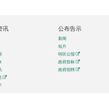
资讯
公布告示
新闻
短片
期
特区公报
体
政府投标
讯
政府招聘
览
字
及贸易
相关连结
资
手机应用程序目录