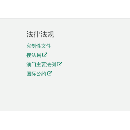
法律法规
宪制性文件
搜法易
澳门主要法例
国际公约