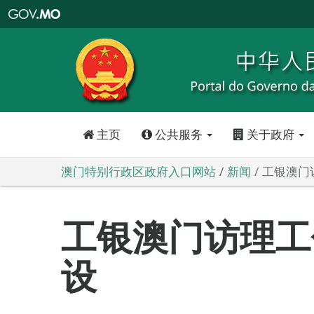
澳
门
特
别
行
政
区
政
府
入
口
网
站
主页
公共服务
关于政府
澳门特别行政区政府入口网站
新闻
工银澳门
工银澳门访理工
设