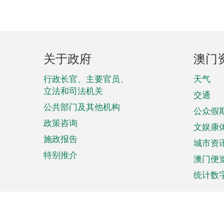
页
关于政府
澳门
脚
菜
行政长官、主要官员、
天气
立法和司法机关
单
交通
公共部门及其他机构
公众假
政策咨询
文娱康
施政报告
城市资
特别推介
澳门便
统计数
来澳旅游
商务
计划行程
贸易投