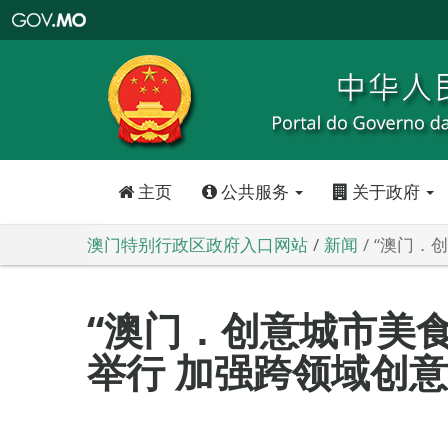
澳
门
特
别
行
政
区
政
府
入
口
网
站
主页
公共服务
关于政府
澳门特别行政区政府入口网站
新闻
“澳门．
“澳门．创意城市美
举行 加强跨领域创意