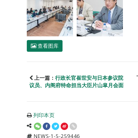
查看图库
上一篇：
行政长官崔世安与日本参议院
议员、内阁府特命担当大臣片山皐月会面
列印本页
NEWS-1-5-259446