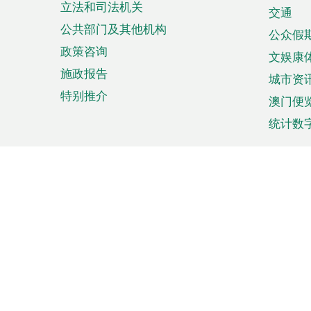
立法和司法机关
单
交通
公共部门及其他机构
公众假
政策咨询
文娱康
施政报告
城市资
特别推介
澳门便
统计数
来澳旅游
商务
计划行程
贸易投
观光
澳门经
娱乐休闲
中小企
购物
市场资
节日盛事
知识产