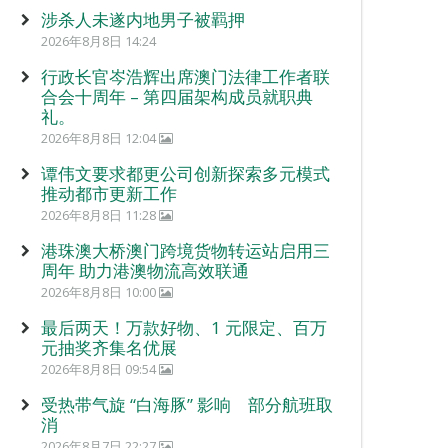
涉杀人未遂内地男子被羁押
2026年8月8日 14:24
行政长官岑浩辉出席澳门法律工作者联
合会十周年 – 第四届架构成员就职典
礼。
2026年8月8日 12:04
谭伟文要求都更公司创新探索多元模式
推动都市更新工作
2026年8月8日 11:28
港珠澳大桥澳门跨境货物转运站启用三
周年 助力港澳物流高效联通
2026年8月8日 10:00
最后两天！万款好物、1 元限定、百万
元抽奖齐集名优展
2026年8月8日 09:54
受热带气旋 “白海豚” 影响 部分航班取
消
2026年8月7日 22:27