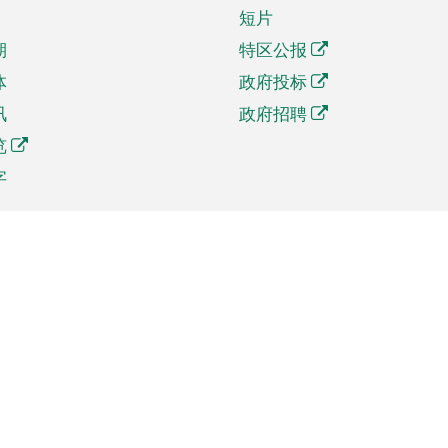
短片
期
特区公报
体
政府投标
讯
政府招聘
览
字
及贸易
相关连结
资
手机应用程序目录
贸会展
社交媒体目录
商机和服务
专题网站目录
讯
RSS订阅目录
权
表格下载