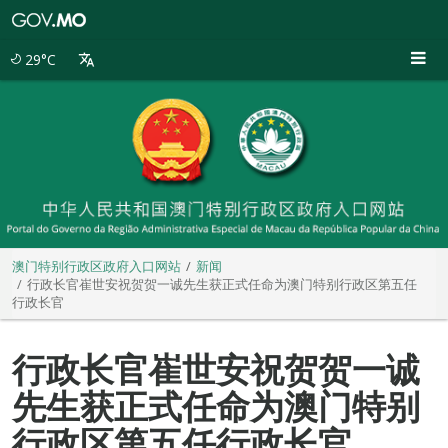
澳
门
特
29°C
别
行
政
区
政
府
入
口
网
站
澳门特别行政区政府入口网站
新闻
行政长官崔世安祝贺贺一诚先生获正式任命为澳门特别行政区第五任
行政长官
行政长官崔世安祝贺贺一诚
先生获正式任命为澳门特别
行政区第五任行政长官