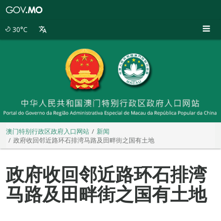
澳
门
特
30°C
别
行
政
区
政
府
入
口
网
站
澳门特别行政区政府入口网站
新闻
政府收回邻近路环石排湾马路及田畔街之国有土地
政府收回邻近路环石排湾
马路及田畔街之国有土地