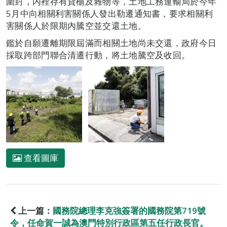
圍封，內裡存有貨櫃及雜物等，土地工務運輸局於今年
5月中向相關利害關係人發出勒遷通知書，要求相關利
害關係人於限期內騰空並交還土地。
鑑於自願遷離期限屆滿而相關土地尚未交還，政府今日
採取跨部門聯合清遷行動，將土地騰空及收回。
查看圖庫
上一篇：
國務院總理李克強簽署的國務院第719號
令，任命賀一誠為澳門特別行政區第五任行政長官。