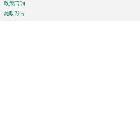
政策諮詢
施政報告
特別推介
澳門資訊
天氣
交通
公眾假期
文娛康體
城市資訊
澳門便覽
統計數字
公佈告示