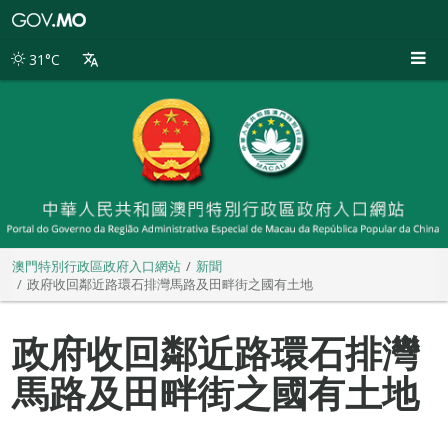
澳
門
特
31°C
別
行
政
區
政
府
入
口
網
站
澳門特別行政區政府入口網站
新聞
政府收回鄰近路環石排灣馬路及田畔街之國有土地
政府收回鄰近路環石排灣
馬路及田畔街之國有土地