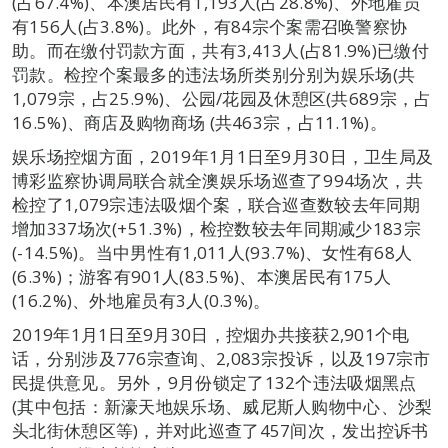
(占67.4%)、本澳居民有1,193人(占28.8%)、外地雇员
有156人(占3.8%)。此外，有84宗个案需召唤警察协
助。而在缴付罚款方面，共有3,413人(占81.9%)已缴付
罚款。检控个案最多的违法场所类别分别为娱乐场(共
1,079宗，占25.9%)、公园/花园及休憩区(共689宗，占
16.5%)、商店及购物商场 (共463宗，占11.1%)。
娱乐场控烟方面，2019年1月1日至9月30日，卫生局及
博彩监察协调局联合就全澳娱乐场巡查了994场次，共
检控了1,079宗违法吸烟个案，联合巡查数较去年同期
增加337场次(+51.3%)，检控数较去年同期减少183宗
(-14.5%)。当中男性有1,011人(93.7%)、女性有68人
(6.3%)；游客有901人(83.5%)、本澳居民有175人
(16.2%)、外地雇员有3人(0.3%)。
2019年1月1日至9月30日，控烟办共接获2,901个电
话，分别涉及776宗查询、2,083宗投诉，以及197宗市
民提供意见。另外，9月份锁定了132个违法吸烟黑点
(其中包括：新濠天地娱乐场、威尼斯人购物中心、沙梨
头北街休憩区等)，并对此巡查了457间次，发出控诉书