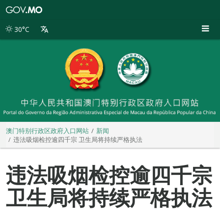
澳
门
特
30°C
别
行
政
区
政
府
入
口
网
站
澳门特别行政区政府入口网站
新闻
违法吸烟检控逾四千宗 卫生局将持续严格执法
违法吸烟检控逾四千宗
卫生局将持续严格执法