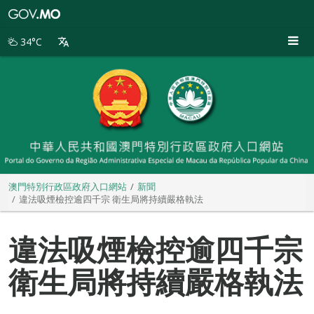
澳
門
特
34°C
別
行
政
區
政
府
入
口
網
站
澳門特別行政區政府入口網站
新聞
違法吸煙檢控逾四千宗 衛生局將持續嚴格執法
違法吸煙檢控逾四千宗
衛生局將持續嚴格執法