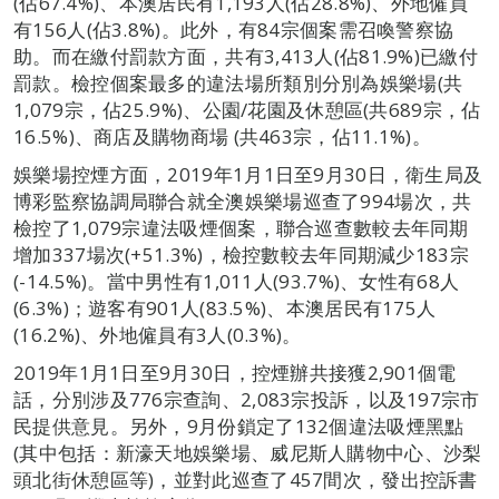
(佔67.4%)、本澳居民有1,193人(佔28.8%)、外地僱員
有156人(佔3.8%)。此外，有84宗個案需召喚警察協
助。而在繳付罰款方面，共有3,413人(佔81.9%)已繳付
罰款。檢控個案最多的違法場所類別分別為娛樂場(共
1,079宗，佔25.9%)、公園/花園及休憩區(共689宗，佔
16.5%)、商店及購物商場 (共463宗，佔11.1%)。
娛樂場控煙方面，2019年1月1日至9月30日，衛生局及
博彩監察協調局聯合就全澳娛樂場巡查了994場次，共
檢控了1,079宗違法吸煙個案，聯合巡查數較去年同期
增加337場次(+51.3%)，檢控數較去年同期減少183宗
(-14.5%)。當中男性有1,011人(93.7%)、女性有68人
(6.3%)；遊客有901人(83.5%)、本澳居民有175人
(16.2%)、外地僱員有3人(0.3%)。
2019年1月1日至9月30日，控煙辦共接獲2,901個電
話，分別涉及776宗查詢、2,083宗投訴，以及197宗市
民提供意見。另外，9月份鎖定了132個違法吸煙黑點
(其中包括：新濠天地娛樂場、威尼斯人購物中心、沙梨
頭北街休憩區等)，並對此巡查了457間次，發出控訴書