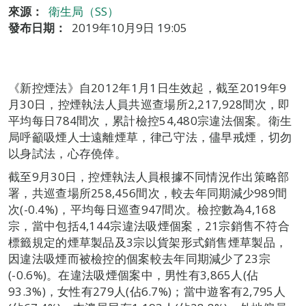
來源：
衛生局（SS）
發布日期：
2019年10月9日 19:05
《新控煙法》自2012年1月1日生效起，截至2019年9
月30日，控煙執法人員共巡查場所2,217,928間次，即
平均每日784間次，累計檢控54,480宗違法個案。衛生
局呼籲吸煙人士遠離煙草，律己守法，儘早戒煙，切勿
以身試法，心存僥倖。
截至9月30日，控煙執法人員根據不同情況作出策略部
署，共巡查場所258,456間次，較去年同期減少989間
次(-0.4%)，平均每日巡查947間次。檢控數為4,168
宗，當中包括4,144宗違法吸煙個案，21宗銷售不符合
標籤規定的煙草製品及3宗以貨架形式銷售煙草製品，
因違法吸煙而被檢控的個案較去年同期減少了23宗
(-0.6%)。在違法吸煙個案中，男性有3,865人(佔
93.3%)，女性有279人(佔6.7%)；當中遊客有2,795人