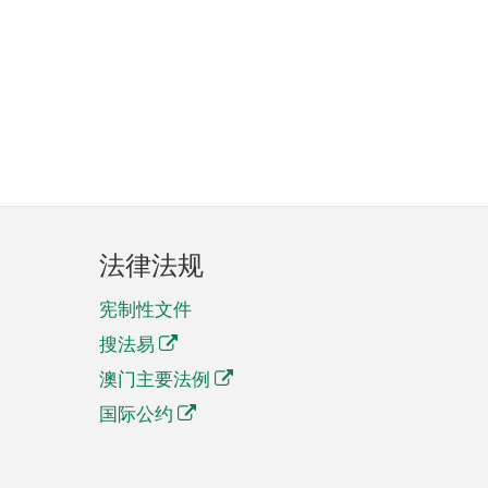
法律法规
宪制性文件
搜法易
澳门主要法例
国际公约