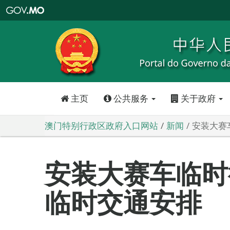
澳
门
特
别
行
政
区
政
府
入
口
网
站
主页
公共服务
关于政府
澳门特别行政区政府入口网站
新闻
安装大赛
安装大赛车临时
临时交通安排