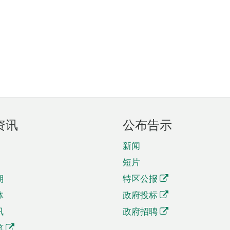
资讯
公布告示
新闻
短片
期
特区公报
体
政府投标
讯
政府招聘
览