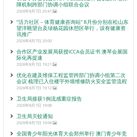
障机制跨部门协调小组联合会议
2026年8月7日 20:41
“活力社区 – 体育健康咨询站” 8月份分别在松山东
望洋眺望台及绿杨花园休憩区举行，设有健康资
讯推广
2026年8月7日 20:00
合作区产业发展局获授ICCA会员证书 澳琴会展国
际化再提速
2026年8月7日 19:21
优化在建及维保工程监管跨部门协调小组第二次
会议 梳理已入住楼宇外墙维修防火安全监管流程
2026年8月7日 19:12
卫生局接获1例流感重症报告
2026年8月7日 19:08
卫生局灭蚊通知
2026年8月7日 19:06
全国青少年阳光体育大会郑州举行 澳门青少年竞