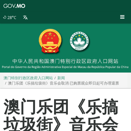
澳
门
特
28°C
别
行
政
区
政
府
入
口
网
站
澳门特别行政区政府入口网站
新闻
澳门乐团《乐搞垃圾街》音乐会取消 已购票观众即日起可办理退票
澳门乐团《乐搞
垃圾街》音乐会