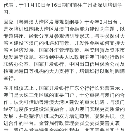
代表，于11月10日至16日期间前往广州及深圳培训学
习。
因应《粤港澳大湾区发展规划纲要》于今年2月出台，
是次培训班围绕大湾区及澳门金融能力建设为主题，以
专题讲座、经验分享及参观调研等形式，与学员探讨大
湾区建设下澳门的机遇和前景、开发性金融如何支持大
湾区经济发展、国家外汇管理政策、融资租赁及资本巿
场发展等议题。在得到中央人民政府驻澳门特别行政区
联络办公室、国家开发银行、中国出口信用保险公司及
招商局港口等机构的大力支持下，培训班得以顺利圆满
举行。
在开班仪式上，国家开发银行广东分行行长郭蕾表示，
澳门是大珠三角区域的重要门户，十分重视与澳门的合
作，认为可借助粤港澳大湾区建设的重大机遇，与澳门
经济适度多元建设深度融合，助力澳门实现更高质量的
发展，并期望培训班成为双方增进瞭解、凝聚共识、促
进合作的平台。金管局行政管理委员会委员黄善文表
示，澳门在发展特色金融的过程中，尤其需要具实力及