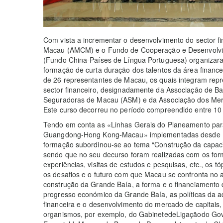
Com vista a incrementar o desenvolvimento do sector fi
Macau (AMCM) e o Fundo de Cooperação e Desenvolvi
(Fundo China-Países de Língua Portuguesa) organizara
formação de curta duração dos talentos da área financ
de 26 representantes de Macau, os quais integram re
sector financeiro, designadamente da Associação de 
Seguradoras de Macau (ASM) e da Associação dos Me
Este curso decorreu no período compreendido entre 1
Tendo em conta as «Linhas Gerais do Planeamento par
Guangdong-Hong Kong-Macau» implementadas desde Fev
formação subordinou-se ao tema “Construção da capaci
sendo que no seu decurso foram realizadas com os form
experiências, visitas de estudos e pesquisas, etc., os
os desafios e o futuro com que Macau se confronta no 
construção da Grande Baía, a forma e o financiamento
progresso económico da Grande Baía, as políticas da a
financeira e o desenvolvimento do mercado de capitais,
organismos, por exemplo, do GabinetedeLigaçãodo Gove