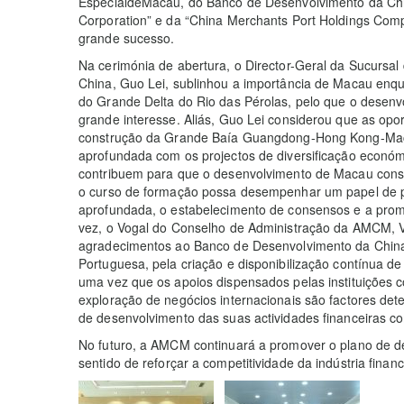
EspecialdeMacau, do Banco de Desenvolvimento da Chin
Corporation” e da “China Merchants Port Holdings Comp
grande sucesso.
Na cerimónia de abertura, o Director-Geral da Sucursa
China, Guo Lei, sublinhou a importância de Macau enq
do Grande Delta do Rio das Pérolas, pelo que o dese
grande interesse. Aliás, Guo Lei considerou que as opo
construção da Grande Baía Guangdong-Hong Kong-Maca
aprofundada com os projectos de diversificação econ
contribuem para que o desenvolvimento de Macau cons
o curso de formação possa desempenhar um papel de 
aprofundada, o estabelecimento de consensos e a prom
vez, o Vogal do Conselho de Administração da AMCM, V
agradecimentos ao Banco de Desenvolvimento da China
Portuguesa, pela criação e disponibilização contínua de
uma vez que os apoios dispensados pelas instituições 
exploração de negócios internacionais são factores de
de desenvolvimento das suas actividades financeiras com
No futuro, a AMCM continuará a promover o plano de de
sentido de reforçar a competitividade da indústria finan