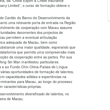
a, da “China Export & Credit Insurance
any Limited”, o curso de formação obteve o
l de Cantão do Banco de Desenvolvimento da
uanto uma relevante porta de entrada na Região
nvolvimento da cooperação com Macau assume
rtunidades decorrentes dos projectos de
u permitem a eventual articulação
ómica adequada de Macau, bem como
ubstancie uma maior qualidade, esperando que
plataforma que permita uma compreensão mais
oção da cooperação entre as partes. Por sua
ong Sin Man manifestou particulares
 e ao Fundo Chin China-Países de Língua
 várias oportunidades de formação de talentos,
com capacidades sólidas e experiências na
terminantes para Macau, ao longo do processo
 características próprias.
senvolvimento diversificado de talentos, no
ceira de Macau.