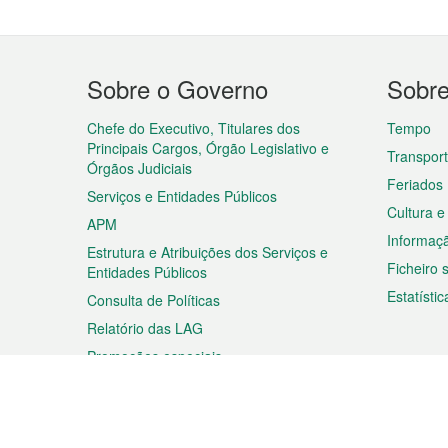
Menu
Sobre o Governo
Sobr
do
rodapé
Chefe do Executivo, Titulares dos
Tempo
Principais Cargos, Órgão Legislativo e
Transpor
Órgãos Judiciais
Feriados
Serviços e Entidades Públicos
Cultura e
APM
Informaç
Estrutura e Atribuições dos Serviços e
Ficheiro
Entidades Públicos
Estatístic
Consulta de Políticas
Relatório das LAG
Promoções especiais
Viagem
Negóc
Planear a sua viagem
Negócios