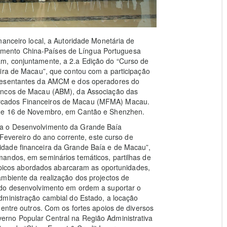
nanceiro local, a Autoridade Monetária de
mento China-Países de Língua Portuguesa
m, conjuntamente, a 2.a Edição do “Curso de
eira de Macau”, que contou com a participação
presentantes da AMCM e dos operadores do
Bancos de Macau (ABM), da Associação das
rcados Financeiros de Macau (MFMA) Macau.
0 e 16 de Novembro, em Cantão e Shenzhen.
a o Desenvolvimento da Grande Baía
ereiro do ano corrente, este curso de
dade financeira da Grande Baía e de Macau”,
andos, em seminários temáticos, partilhas de
 tópicos abordados abarcaram as oportunidades,
ambiente da realização dos projectos de
 do desenvolvimento em ordem a suportar o
dministração cambial do Estado, a locação
 entre outros. Com os fortes apoios de diversos
rno Popular Central na Região Administrativa