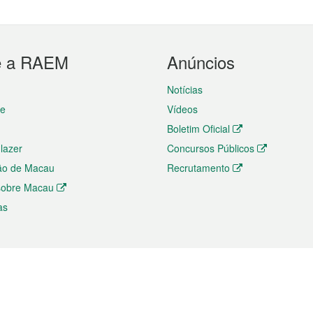
e a RAEM
Anúncios
Notícias
te
Vídeos
Boletim Oficial
 lazer
Concursos Públicos
ão de Macau
Recrutamento
 sobre Macau
as
ios e comércio
Directório
 e Investimento
Directório de Aplicações para T