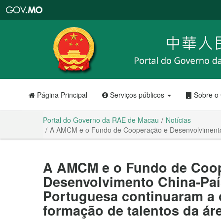
Portal
do
Governo
da
RAE
de
Macau
Página Principal
Serviços públicos
Sobre o
Portal do Governo da RAE de Macau
Notícias
A AMCM e o Fundo de Cooperação e Desenvolvimento C
A AMCM e o Fundo de Coo
Desenvolvimento China-Paí
Portuguesa continuaram a 
formação de talentos da áre