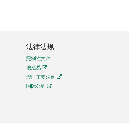
法律法规
宪制性文件
搜法易
澳门主要法例
国际公约