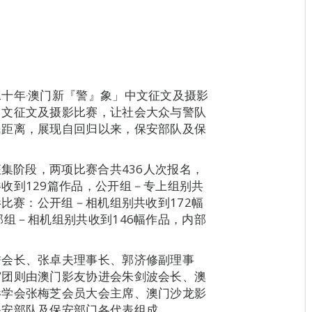
十年‧澳门新『警』象」中文征文及摄影
中文征文及摄影比赛，让社会大众与警队
民距离，展现自回归以来，保安部队及保
征集阶段，两项比赛合共436人次报名，
收到129篇作品，公开组－专上组别共
影比赛：公开组－相机组别共收到172幅
部组－相机组别共收到146幅作品，内部
誉会长、张卓夫理事长、郭济修副理事
审团则由澳门影友协进会朱剑波会长、澳
影学会张梅芝会员大会主席、澳门沙龙影
保安部队及保安部门各代表组成。