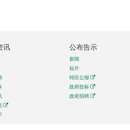
资讯
公布告示
新闻
短片
期
特区公报
体
政府投标
讯
政府招聘
览
字
及贸易
相关连结