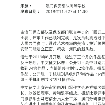
来源：
澳门保安部队高等学校
发布日期：
2019年11月27日 11:30
由澳门保安部队及保安部门联合举办的「回归二
比赛，评审工作已顺利完成。是次活动冀透过
人员共同参与，透过艺术领域的交流，拉近警
安部门所建立正面、积极、亲民的新风貌。
活动于2019年8月开展，经过了三个月的作品
反应热烈。中文征文比赛：公开组－高中组别共
收到34篇作品，内部组共收到152篇作品。摄
作品，公开组－手机组别共收到76幅作品；内
组－手机组别共收到71幅作品。
中文征文比赛评审团由澳门写作学会程祥徽名
长、刘景松理事、黄翊监事组成。摄影比赛评
门摄影学会马志信会员大会主席、澳门数码摄
艺会洪火山副理事长和孔家栢副理事长，以及