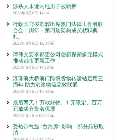
涉杀人未遂内地男子被羁押
2026年8月8日 14:24
行政长官岑浩辉出席澳门法律工作者联
合会十周年 – 第四届架构成员就职典
礼。
2026年8月8日 12:04
谭伟文要求都更公司创新探索多元模式
推动都市更新工作
2026年8月8日 11:28
港珠澳大桥澳门跨境货物转运站启用三
周年 助力港澳物流高效联通
2026年8月8日 10:00
最后两天！万款好物、1 元限定、百万
元抽奖齐集名优展
2026年8月8日 09:54
受热带气旋 “白海豚” 影响 部分航班取
消
2026年8月7日 22:27