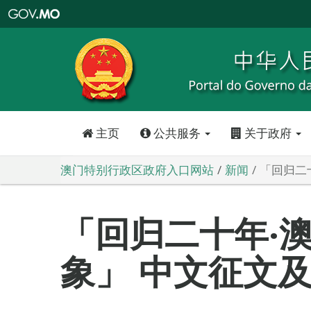
澳
门
特
别
行
政
区
政
府
入
口
网
站
主页
公共服务
关于政府
澳门特别行政区政府入口网站
新闻
「回归二
「回归二十年‧
象」 中文征文