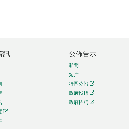
資訊
公佈告示
新聞
短片
期
特區公報
體
政府投標
訊
政府招聘
覽
字