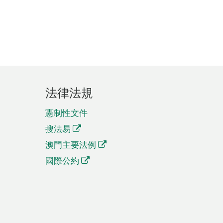
法律法規
憲制性文件
搜法易
澳門主要法例
國際公約