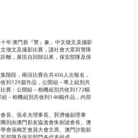
）
十年‧澳門新『警』象」中文徵文及攝影
中文徵文及攝影比賽，讓社會大眾與警隊
民距離，展現自回歸以來，保安部隊及保
徵集階段，兩項比賽合共436人次報名，
收到129篇作品，公開組－專上組別共
影比賽：公開組－相機組別共收到172幅
部組－相機組別共收到146幅作品，內部
譽會長、張卓夫理事長、郭濟修副理事
審團則由澳門影友協進會朱劍波會長、澳
影學會張梅芝會員大會主席、澳門沙龍影
保安部隊及保安部門各代表組成。