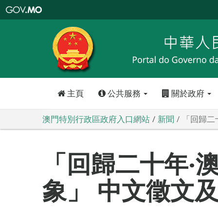
澳
門
特
別
行
政
區
政
府
入
口
網
站
主頁
公共服務
關於政府
澳門特別行政區政府入口網站
新聞
「回歸二
「回歸二十年‧
象」 中文徵文