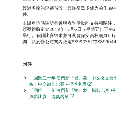
經過多輪的評審階段，最終從眾多優秀的作品
件。
主辦單位感謝所有參與者對活動的支持和關注
頒奬禮將定於2019年12月6日（星期五）下午
舉行。有關比賽結果亦可瀏覽保安高校網頁http://ww
詢，請於辦公時間內致電88990362或88990
附件
「回歸二十年‧澳門新『警』象」中文徵文比賽
象」中文徵文比賽 – 得奬名單
「回歸二十年‧澳門新『警』象」攝影比賽-得
攝影比賽 – 得奬名單