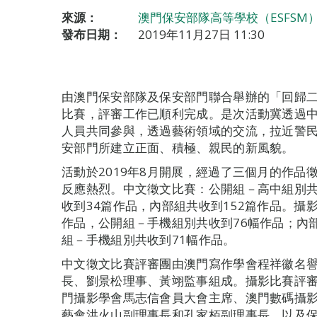
來源：
澳門保安部隊高等學校（ESFSM
發布日期：
2019年11月27日 11:30
由澳門保安部隊及保安部門聯合舉辦的「回歸二
比賽，評審工作已順利完成。是次活動冀透過
人員共同參與，透過藝術領域的交流，拉近警
安部門所建立正面、積極、親民的新風貌。
活動於2019年8月開展，經過了三個月的作品
反應熱烈。中文徵文比賽：公開組－高中組別共
收到34篇作品，內部組共收到152篇作品。攝
作品，公開組－手機組別共收到76幅作品；內
組－手機組別共收到71幅作品。
中文徵文比賽評審團由澳門寫作學會程祥徽名
長、劉景松理事、黃翊監事組成。攝影比賽評
門攝影學會馬志信會員大會主席、澳門數碼攝
藝會洪火山副理事長和孔家栢副理事長，以及