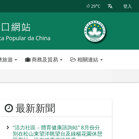
29°C
登入
澳旅遊
商務及貿易
相關連結
最新新聞
“活力社區 – 體育健康諮詢站” 8月份分
別在松山東望洋眺望台及綠楊花園休憩