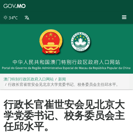
澳
门
特
34°C
别
行
政
区
政
府
入
口
网
站
澳门特别行政区政府入口网站
新闻
行政长官崔世安会见北京大学党委书记、校务委员会主任邱水平。
行政长官崔世安会见北京大
学党委书记、校务委员会主
任邱水平。