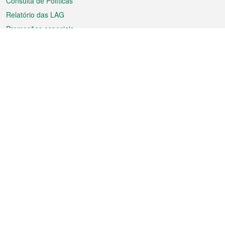
Consulta de Políticas
Relatório das LAG
Promoções especiais
Sobre a RAEM
Tempo
Transporte
Feriados
Cultura e lazer
Informação de Macau
Ficheiro sobre Macau
Estatísticas
Anúncios
Notícias
Vídeos