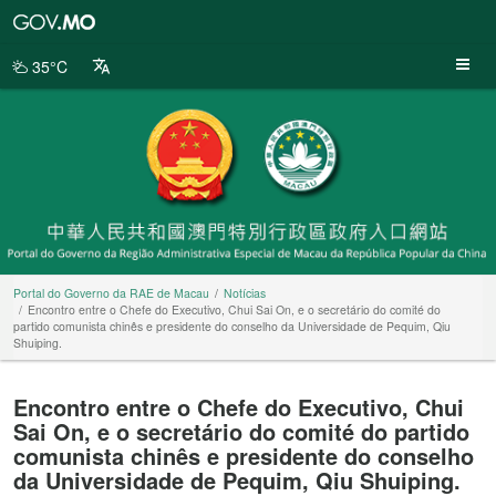
Portal
do
Governo
35°C
da
RAE
de
Macau
Portal do Governo da RAE de Macau
Notícias
Encontro entre o Chefe do Executivo, Chui Sai On, e o secretário do comité do
partido comunista chinês e presidente do conselho da Universidade de Pequim, Qiu
Shuiping.
Encontro entre o Chefe do Executivo, Chui
Sai On, e o secretário do comité do partido
comunista chinês e presidente do conselho
da Universidade de Pequim, Qiu Shuiping.