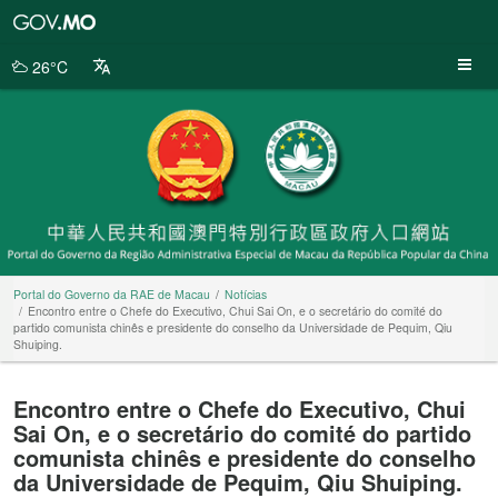
Portal
do
Governo
26°C
da
RAE
de
Macau
Portal do Governo da RAE de Macau
Notícias
Encontro entre o Chefe do Executivo, Chui Sai On, e o secretário do comité do
partido comunista chinês e presidente do conselho da Universidade de Pequim, Qiu
Shuiping.
Encontro entre o Chefe do Executivo, Chui
Sai On, e o secretário do comité do partido
comunista chinês e presidente do conselho
da Universidade de Pequim, Qiu Shuiping.