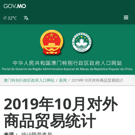
澳
门
特
32°C
别
行
政
区
政
府
入
口
网
站
澳门特别行政区政府入口网站
新闻
2019年10月对外商品贸易统计
2019年10月对外
商品贸易统计
来源：
统计暨普查局