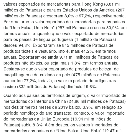
valores exportados de mercadorias para Hong Kong (6,81 mil
milhões de Patacas) e para os Estados Unidos da América (207
milhões de Patacas) cresceram 8,0% e 97,2%, respectivamente.
Por seu turno, o valor exportado de mercadorias para os países
de “Uma Faixa, Uma Rota” (257 mil Patacas) cresceu 30,9%, em
termos anuais, enquanto que o valor exportado de mercadorias
para os países de língua portuguesa (1 milhão de Patacas)
desceu 94,8%. Exportaram-se 845 milhões de Patacas de
produtos têxteis e vestuário, isto é, mais 44,2%, em termos
anuais. Exportaram-se ainda 9,71 mil milhões de Patacas de
produtos não têxteis, ou seja, mais 1,8%, em termos anuais.
Destaca-se que o valor exportado de produtos de beleza, de
maquilhagem e de cuidado da pele (475 milhões de Patacas)
aumentou 77,2%, todavia, o valor exportado de artigos para
casino (332 milhões de Patacas) diminuiu 19,6%.
Quanto aos países ou territórios de origem, o valor importado de
mercadorias do Interior da China (24,86 mil milhões de Patacas)
nos dez primeiros meses de 2019 baixou 3,9%, em relação ao
período homólogo do ano transacto, contudo, o valor importado
de mercadorias da União Europeia (19,94 mil milhões de
Patacas) subiu 8,3%. Além destes, os valores importados de
mercadorias dos países de “Uma Faixa, Uma Rota” (12,47 mil