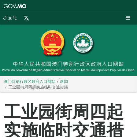
澳
门
特
30°C
别
行
政
区
政
府
入
口
网
站
澳门特别行政区政府入口网站
新闻
工业园街周四起实施临时交通措施
工业园街周四起
实施临时交通措