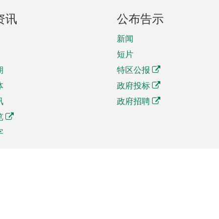
资讯
公布告示
新闻
短片
期
特区公报
体
政府投标
讯
政府招聘
览
字
及贸易
相关连结
资
手机应用程序目录
贸会展
社交媒体目录
商机和服务
专题网站目录