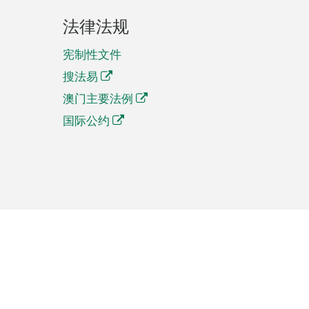
法律法规
宪制性文件
搜法易
澳门主要法例
国际公约