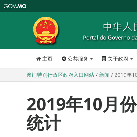
澳
门
特
别
行
政
区
政
府
入
口
网
站
主页
公共服务
关于政府
澳门特别行政区政府入口网站
新闻
2019年
2019年10
统计