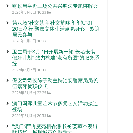
财政局举办三场公共采购法专题讲解会
2026年8月6日 10:33
第八场“社文茶座‧社文范畴齐齐倾”8月
20日举行 聚焦文体生活点亮身心 欢迎
居民参与
2026年8月6日 10:23
卫生局于8月7日开展新一轮“长者安装
假牙计划” 致力构建“老有所医”的服务系
统
2026年8月6日 10:17
保安司司长陈子劲主持治安警察局局长
伍素萍就职仪式
2026年8月5日 22:25
澳门国际儿童艺术节多元艺文活动接连
登场
2026年8月5日 20:53
“澳门馆”再度亮相香港书展 荟萃本澳出
版精华 展现城市创新活力