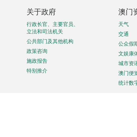
页
关于政府
澳门
脚
菜
行政长官、主要官员、
天气
立法和司法机关
单
交通
公共部门及其他机构
公众假
政策咨询
文娱康
施政报告
城市资
特别推介
澳门便
统计数
来澳旅游
商务
计划行程
贸易投
观光
澳门经
娱乐休闲
中小企