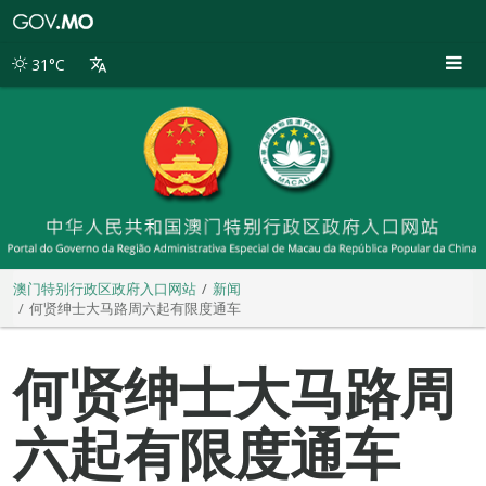
澳
门
特
31°C
别
行
政
区
政
府
入
口
网
站
澳门特别行政区政府入口网站
新闻
何贤绅士大马路周六起有限度通车
何贤绅士大马路周
六起有限度通车