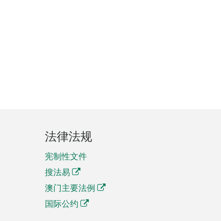
法律法规
宪制性文件
搜法易
澳门主要法例
国际公约