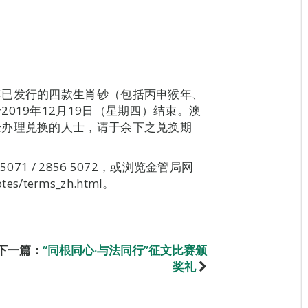
年已发行的四款生肖钞（包括丙申猴年、
019年12月19日（星期四）结束。澳
未办理兑换的人士，请于余下之兑换期
71 / 2856 5072，或浏览金管局网
tes/terms_zh.html。
下一篇：
“同根同心‧与法同行”征文比赛颁
奖礼