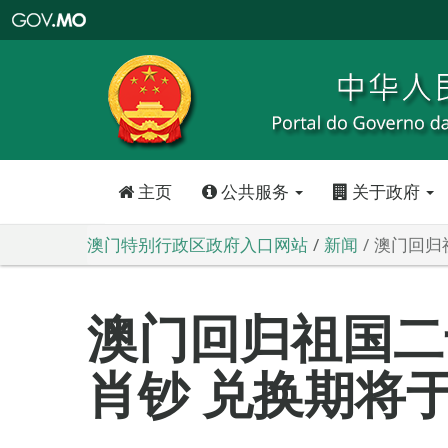
澳
门
特
别
行
政
区
政
府
入
口
网
站
主页
公共服务
关于政府
澳门特别行政区政府入口网站
新闻
澳门回归
澳门回归祖国二
肖钞 兑换期将