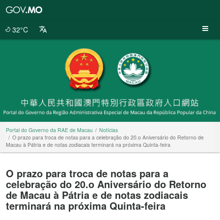
Portal
do
Governo
32°C
da
RAE
de
Macau
Portal do Governo da RAE de Macau
Notícias
O prazo para troca de notas para a celebração do 20.o Aniversário do Retorno de
Macau à Pátria e de notas zodiacais terminará na próxima Quinta-feira
O prazo para troca de notas para a
celebração do 20.o Aniversário do Retorno
de Macau à Pátria e de notas zodiacais
terminará na próxima Quinta-feira