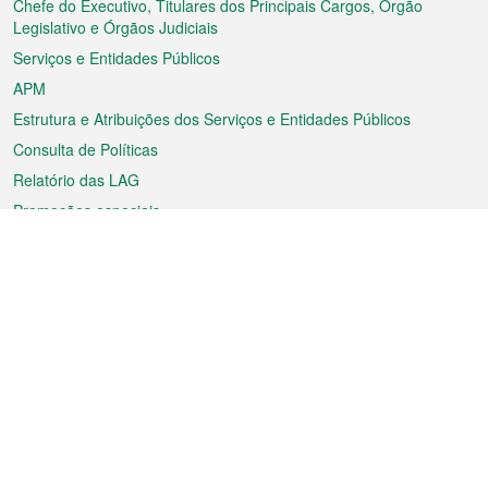
rodapé
Chefe do Executivo, Titulares dos Principais Cargos, Órgão
Legislativo e Órgãos Judiciais
Serviços e Entidades Públicos
APM
Estrutura e Atribuições dos Serviços e Entidades Públicos
Consulta de Políticas
Relatório das LAG
Promoções especiais
Sobre a RAEM
Tempo
Transporte
Feriados
Cultura e lazer
Informação de Macau
Ficheiro sobre Macau