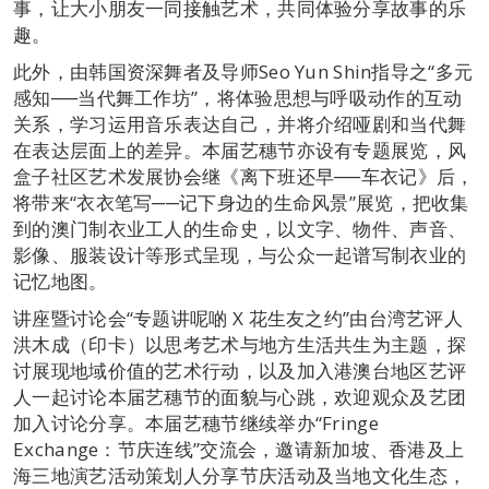
事，让大小朋友一同接触艺术，共同体验分享故事的乐
趣。
此外，由韩国资深舞者及导师Seo Yun Shin指导之“多元
感知
──
当代舞工作坊”，将体验思想与呼吸动作的互动
关系，学习运用音乐表达自己，并将介绍哑剧和当代舞
在表达层面上的差异。本届艺穗节亦设有专题展览，风
盒子社区艺术发展协会继《离下班还早──车衣记》后，
将带来“衣衣笔写──记下身边的生命风景”展览，把收集
到的澳门制衣业工人的生命史，以文字、物件、声音、
影像、服装设计等形式呈现，与公众一起谱写制衣业的
记忆地图。
讲座暨讨论会“专题讲呢啲 X 花生友之约”由台湾艺评人
洪木成（印卡）以思考艺术与地方生活共生为主题，探
讨展现地域价值的艺术行动，以及加入港澳台地区艺评
人一起讨论本届艺穗节的面貌与心跳，欢迎观众及艺团
加入讨论分享。本届艺穗节继续举办“Fringe
Exchange：节庆连线”交流会，邀请新加坡、香港及上
海三地演艺活动策划人分享节庆活动及当地文化生态，