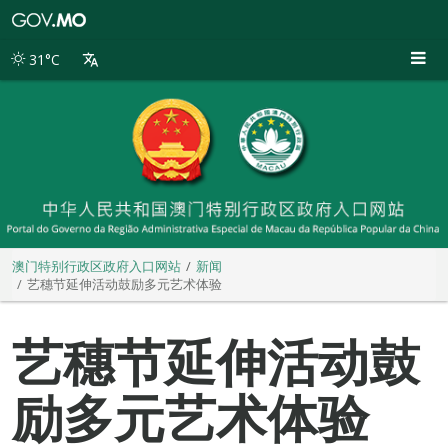
澳
门
特
31°C
别
行
政
区
政
府
入
口
网
站
澳门特别行政区政府入口网站
新闻
艺穗节延伸活动鼓励多元艺术体验
艺穗节延伸活动鼓
励多元艺术体验