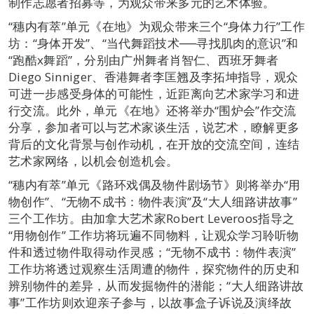
制作志愿者招募等，为观众带来多元的艺术体验。
“穗内有萃”单元《在地》为观众带来三个“身体力行”工作
坊：“身体开发”、“当代舞蹈技术
──
寻找肌肉的意识”和
“跑酷x舞蹈”，分别由广州舞者肖智仁、西班牙舞者
Diego Sinniger、香港舞者李匡翘及李拓坤指导，观众
可进一步感受身体的可能性，近距离向艺术家学习和进
行交流。此外，单元《在地》还将举办“围炉会”作交流
分享，参加者可以与艺术家谈生活，说艺术，瞭解更多
背后的文化背景与创作动机，在开放的交流空间，连结
艺术家网络，以机会创造机会。
“穗内有萃”单元《路环戏偶及物件剧场节》则将举办“用
物创作”、“无物不成书：物件表演”及“大人细路讲故事”
三个工作坊。由加拿大艺术家Robert Leveroos指导之
“用物创作” 工作坊将玩遍不同物料，让观众学习聆听物
件和透过物件取得动作灵感；“无物不成书：物件表演”
工作坊将透过观察生活周遭的物件，探究物件的历史和
辨别物件的差异，从而发掘物件的潜能；“大人细路讲故
事”工作坊则欢迎亲子参与，以故事盒子诉说及演绎故