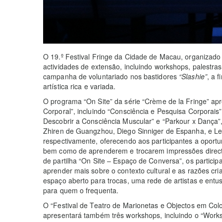
O 19.º Festival Fringe da Cidade de Macau, organizado pe
actividades de extensão, incluindo workshops, palestras
campanha de voluntariado nos bastidores
“Slashie”
, a 
artística rica e variada.
O programa “On Site” da série “Crème de la Fringe” apr
Corporal”, incluindo “Consciência e Pesquisa Corporai
Descobrir a Consciência Muscular” e “Parkour x Dança”,
Zhiren de Guangzhou, Diego Sinniger de Espanha, e L
respectivamente, oferecendo aos participantes a oportun
bem como de aprenderem e trocarem impressões directa
de partilha “On Site – Espaço de Conversa”, os participa
aprender mais sobre o contexto cultural e as razões cria
espaço aberto para trocas, uma rede de artistas e entus
para quem o frequenta.
O “Festival de Teatro de Marionetas e Objectos em Colo
apresentará também três workshops, incluindo o “Work