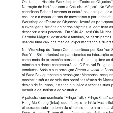
Oculta uma História: Workshop de “Teatro de Objectos”
Narração de Histórias com a Caixinha Mágica”. No “Wor
canadiano Robert Leveroos orientará os participantes a 
escutar e a captar deixas de movimento a partir dos obj
Workshop de “Teatro de Objectos”” levará os participant
a investigar a história de certos objectos, a identificar 
descobrir o seu potencial. Em “Olá Adultos! Olá Miúdo
Caixinha Mágica” destinado a famílias, os participantes 
usando uma caixinha mágica, experimentando a diversão
No “Workshop de Dança Contemporânea por Seo Yun Shin
Seo Yun Shin orientará os participantes na interacção en
como meio de expressão pessoal, além de explicar as 
mímica e a dança contemporânea. O Festival Fringe d
temáticas. Após a sua produção
Pronto-a-vestir
, a Asso
of Wind Box apresenta a exposição “Memórias Inesquecí
mostrar histórias de vida dos operários têxteis de Maca
design de figurinos, instando o público a fazer as suas
memória da indústria do vestuário.
A palestra cum seminário “Fringe Talk x Fringe Chat” se
Hung Mu-Cheng (Inka), que irá explorar iniciativas artís
elaborando sobre o tema da simbiose entre a arte e a vi
Kong, Macau e Taiwan discutirão as características e ba