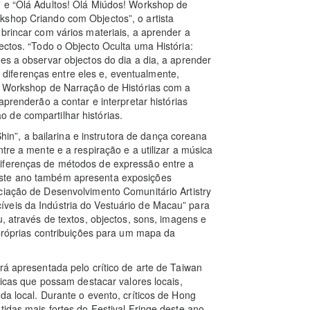
” e “Olá Adultos! Olá Miúdos! Workshop de
kshop Criando com Objectos”, o artista
brincar com vários materiais, a aprender a
ectos. “Todo o Objecto Oculta uma História:
es a observar objectos do dia a dia, a aprender
as diferenças entre eles e, eventualmente,
s! Workshop de Narração de Histórias com a
aprenderão a contar e interpretar histórias
 de compartilhar histórias.
”, a bailarina e instrutora de dança coreana
tre a mente e a respiração e a utilizar a música
diferenças de métodos de expressão entre a
este ano também apresenta exposições
ciação de Desenvolvimento Comunitário Artistry
veis da Indústria do Vestuário de Macau” para
u, através de textos, objectos, sons, imagens e
 próprias contribuições para um mapa da
rá apresentada pelo crítico de arte de Taiwan
ticas que possam destacar valores locais,
da local. Durante o evento, críticos de Hong
tidas mais fortes do Festival Fringe deste ano.