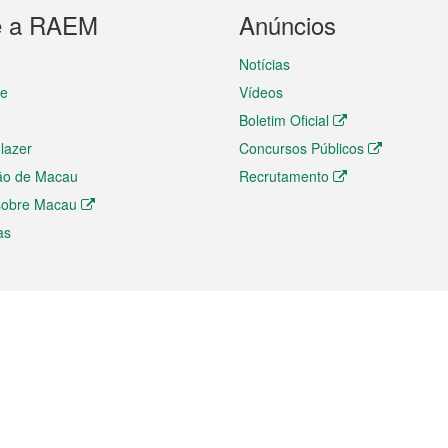
e a RAEM
Anúncios
Notícias
te
Vídeos
Boletim Oficial
 lazer
Concursos Públicos
ão de Macau
Recrutamento
 sobre Macau
as
ios e comércio
Directório
 e Investimento
Directório de Aplicações para T
o Comércio e Convenções em
Directório de Redes Sociais
Directório de Websites Temático