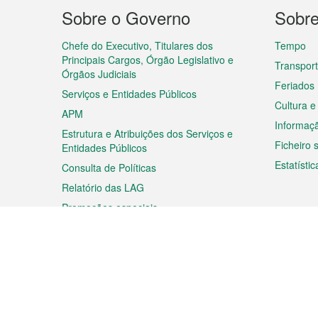
Menu
Sobre o Governo
Sobr
do
rodapé
Chefe do Executivo, Titulares dos
Tempo
Principais Cargos, Órgão Legislativo e
Transpor
Órgãos Judiciais
Feriados
Serviços e Entidades Públicos
Cultura e
APM
Informaç
Estrutura e Atribuições dos Serviços e
Ficheiro
Entidades Públicos
Estatístic
Consulta de Políticas
Relatório das LAG
Promoções especiais
Viagem
Negóc
Planear a sua viagem
Negócios
Descobrir Macau
Feiras d
Macau
Espectáculos e Entretenimento