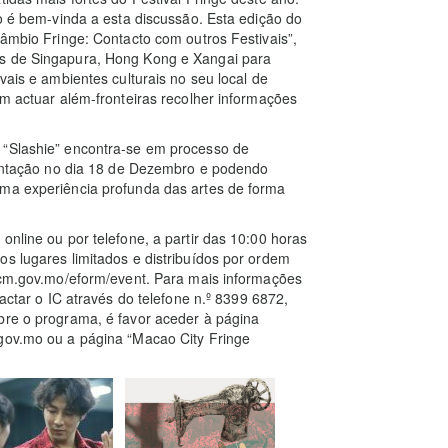
co é bem-vinda a esta discussão. Esta edição do
câmbio Fringe: Contacto com outros Festivais”,
as de Singapura, Hong Kong e Xangai para
vais e ambientes culturais no seu local de
em actuar além-fronteiras recolher informações
 “Slashie” encontra-se em processo de
rientação no dia 18 de Dezembro e podendo
uma experiência profunda das artes de forma
online ou por telefone, a partir das 10:00 horas
os lugares limitados e distribuídos por ordem
.icm.gov.mo/eform/event. Para mais informações
tactar o IC através do telefone n.º 8399 6872,
bre o programa, é favor aceder à página
.gov.mo ou a página “Macao City Fringe