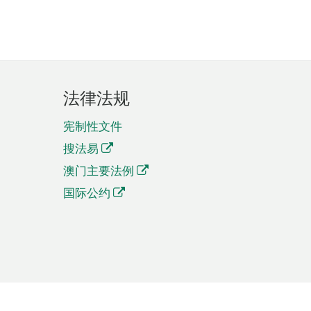
法律法规
宪制性文件
搜法易
澳门主要法例
国际公约