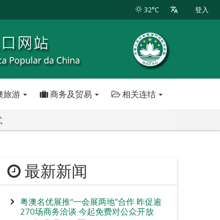
32°C
登入
澳旅游
商务及贸易
相关连结
式
最新新闻
粤澳名优展推“一会展两地”合作 昨促逾
270场商务洽谈 今起免费对公众开放