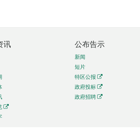
资讯
公布告示
新闻
短片
期
特区公报
体
政府投标
讯
政府招聘
览
字
及贸易
相关连结