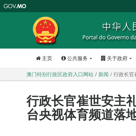
澳
门
特
别
行
政
区
政
府
入
口
网
站
主页
公共服务
关于政府
澳门特别行政区政府入口网站
新闻
行政长官
行政长官崔世安主
台央视体育频道落