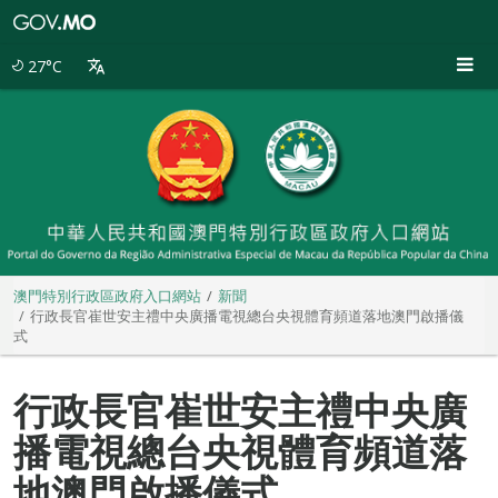
澳
門
特
27°C
別
行
政
區
政
府
入
口
網
站
澳門特別行政區政府入口網站
新聞
行政長官崔世安主禮中央廣播電視總台央視體育頻道落地澳門啟播儀
式
行政長官崔世安主禮中央廣
播電視總台央視體育頻道落
地澳門啟播儀式