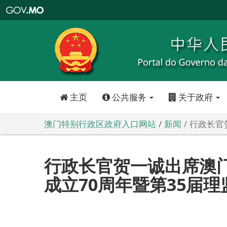
澳
门
特
别
行
政
区
政
府
入
口
网
站
主页
公共服务
关于政府
澳门特别行政区政府入口网站
新闻
行政长官
行政长官贺一诚出席澳
成立70周年暨第35届