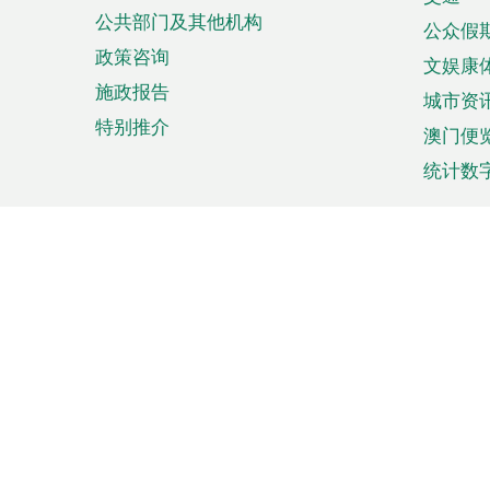
单
公共部门及其他机构
公众假
政策咨询
文娱康
施政报告
城市资
特别推介
澳门便
统计数
来澳旅游
商务
计划行程
贸易投
观光
澳门经
娱乐休闲
中小企
购物
市场资
节日盛事
知识产