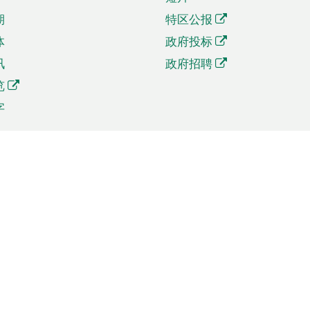
期
特区公报
体
政府投标
讯
政府招聘
览
字
及贸易
相关连结
资
手机应用程序目录
贸会展
社交媒体目录
商机和服务
专题网站目录
讯
RSS订阅目录
权
表格下载