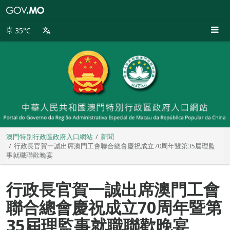
澳
門
特
35°C
別
行
政
區
政
府
入
口
網
站
澳門特別行政區政府入口網站
新聞
行政長官賀一誠出席澳門工會聯合總會慶祝成立70周年暨第35屆理監
事就職聯歡晚宴
行政長官賀一誠出席澳門工會
聯合總會慶祝成立70周年暨第
35屆理監事就職聯歡晚宴