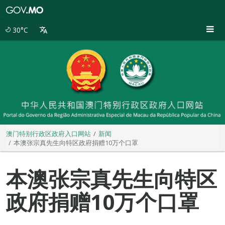
澳
门
特
30°C
别
行
政
区
政
府
入
口
网
站
澳门特别行政区政府入口网站
新闻
本澳张宗真先生向特区政府捐赠10万个口罩
本澳张宗真先生向特区
政府捐赠10万个口罩