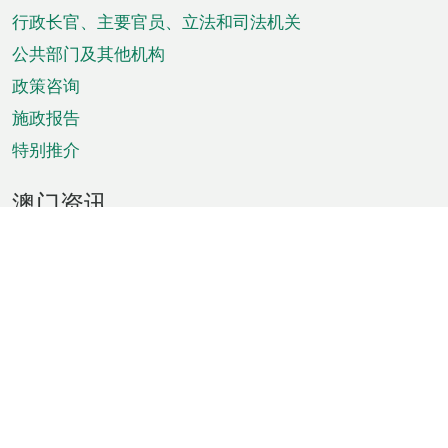
菜
行政长官、主要官员、立法和司法机关
单
公共部门及其他机构
政策咨询
施政报告
特别推介
澳门资讯
天气
交通
公众假期
文娱康体
城市资讯
澳门便览
统计数字