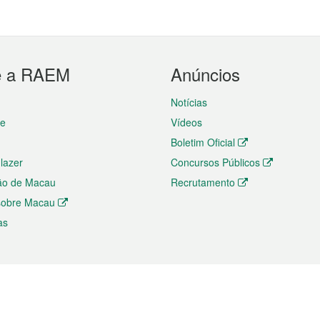
e a RAEM
Anúncios
Notícias
te
Vídeos
Boletim Oficial
 lazer
Concursos Públicos
ão de Macau
Recrutamento
 sobre Macau
as
ios e comércio
Directório