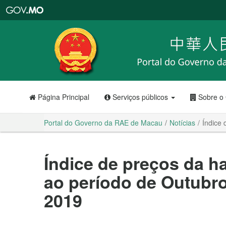
Portal
do
Governo
da
RAE
de
Macau
Página Principal
Serviços públicos
Sobre o
Portal do Governo da RAE de Macau
Notícias
Índice
Índice de preços da ha
ao período de Outubr
2019