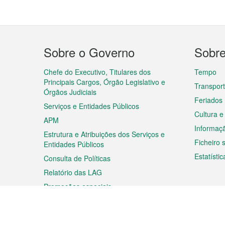
Menu
Sobre o Governo
Sobr
do
rodapé
Chefe do Executivo, Titulares dos
Tempo
Principais Cargos, Órgão Legislativo e
Transpor
Órgãos Judiciais
Feriados
Serviços e Entidades Públicos
Cultura e
APM
Informaç
Estrutura e Atribuições dos Serviços e
Ficheiro
Entidades Públicos
Estatístic
Consulta de Políticas
Relatório das LAG
Promoções especiais
Viagem
Negóc