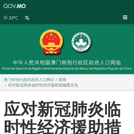
澳
门
特
33°C
别
行
政
区
政
府
入
口
网
站
澳门特别行政区政府入口网站
新闻
应对新冠肺炎临时性经济援助措施图文包
应对新冠肺炎临
时性经济援助措