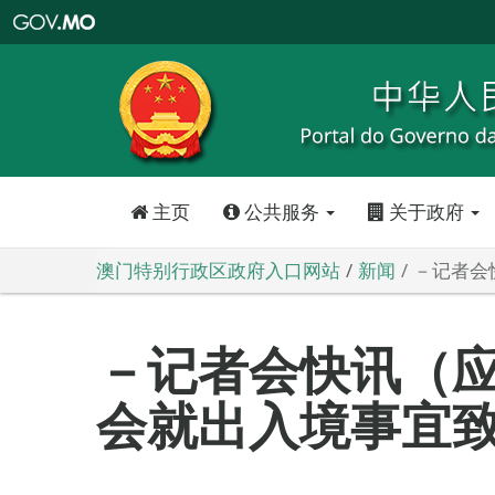
澳
门
特
别
行
政
区
政
府
入
口
网
站
主页
公共服务
关于政府
澳门特别行政区政府入口网站
新闻
－记者会
－记者会快讯（
会就出入境事宜