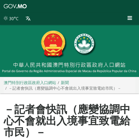
澳
門
特
30°C
別
行
政
區
政
府
入
口
網
站
澳門特別行政區政府入口網站
新聞
－記者會快訊（應變協調中心不會就出入境事宜致電給市民）－
－記者會快訊（應變協調中
心不會就出入境事宜致電給
市民）－