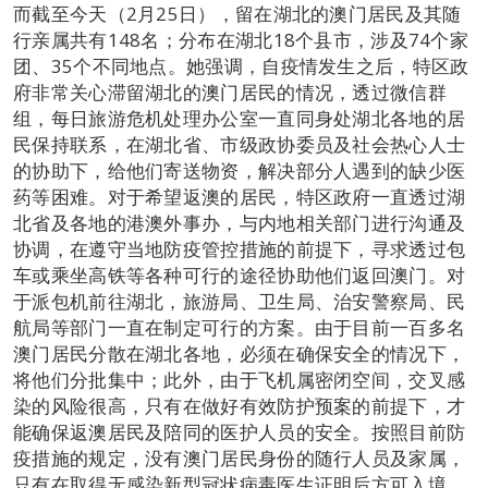
而截至今天（2月25日），留在湖北的澳门居民及其随
行亲属共有148名；分布在湖北18个县市，涉及74个家
团、35个不同地点。她强调，自疫情发生之后，特区政
府非常关心滞留湖北的澳门居民的情况，透过微信群
组，每日旅游危机处理办公室一直同身处湖北各地的居
民保持联系，在湖北省、市级政协委员及社会热心人士
的协助下，给他们寄送物资，解决部分人遇到的缺少医
药等困难。对于希望返澳的居民，特区政府一直透过湖
北省及各地的港澳外事办，与内地相关部门进行沟通及
协调，在遵守当地防疫管控措施的前提下，寻求透过包
车或乘坐高铁等各种可行的途径协助他们返回澳门。对
于派包机前往湖北，旅游局、卫生局、治安警察局、民
航局等部门一直在制定可行的方案。由于目前一百多名
澳门居民分散在湖北各地，必须在确保安全的情况下，
将他们分批集中；此外，由于飞机属密闭空间，交叉感
染的风险很高，只有在做好有效防护预案的前提下，才
能确保返澳居民及陪同的医护人员的安全。按照目前防
疫措施的规定，没有澳门居民身份的随行人员及家属，
只有在取得无感染新型冠状病毒医生证明后方可入境。