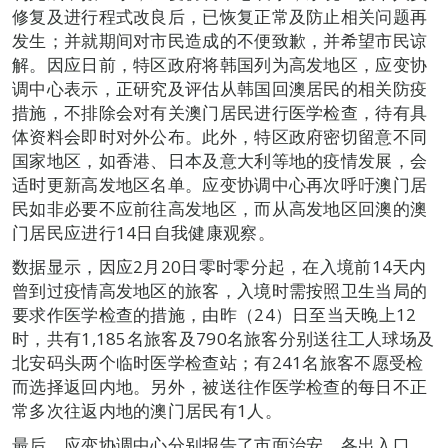
修复及进行程式改良后，已恢复正常及防止相关问题再
发生；并就期间对市民造成的不便致歉，并希望市民谅
解。因应日前，特区政府将韩国列为高发地区，应变协
调中心表示，正研究及评估从韩国回澳居民的相关防疫
措施，不排除会对有关澳门居民进行医学检查，待有具
体资料会即时对外公布。此外，特区政府密切留意不同
国家地区，如香港、日本及意大利等地的疫情发展，会
适时更新高发地区名单。应变协调中心再次呼吁澳门居
民如非必要不应前往高发地区，而从高发地区回澳的澳
门居民应进行14日自我健康观察。
数据显示，因应2月20日零时零分起，在入境前14天内
曾到过疫情高发地区的旅客，入境时需按照卫生当局的
要求作医学检查的措施，由昨（24）日至当天晚上12
时，共有1,185名旅客及790名旅客分别送往工人球场及
北安码头两个临时医学检查站；有241名旅客不愿受检
而选择返回内地。另外，被送往作医学检查的每日不正
常多次往返内地的澳门居民有1人。
最后，应变协调中心分别报告了市面治安、各出入口