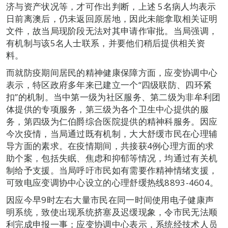
济与资产状况等，才可作出判断，上述 5名病人均表示
日前离澳后，仍未返回原居地，因此未能拿取相关证明
文件，故当局现阶段无法对其申请作审批。当局强调，
有机制与该5名人士联系，并要他们稍后提供相关资
料。
而就防疫期间居民的精神健康保障方面，应变协调中心
表示，特区政府多年来已建立一个“四级联防、四环紧
扣”的机制。当中第一级为社区服务、第二级为非牟利团
体提供的专项服务，第三级为各个卫生中心提供的服
务，第四级为仁伯爵综合医院提供的精神科服务。因应
今次疫情，当局通过既有机制，大大舒缓市民在心理辅
导方面的素求。在疫情期间，共接获4例心理方面的求
助个案，包括失眠、焦虑和抑郁等情况，均通过有关机
制给予支援。当局呼吁市民如有需要作精神情绪支援，
可致电应变调协中心设立的心理舒缓热线8893-4604。
因应今早9时左右大量市民在同一时间使用电子健康声
明系统，致使出现系统挤塞及迟缓现象，令市民无法顺
利完成申报一事；应变协调中心表示，系统经技术人员