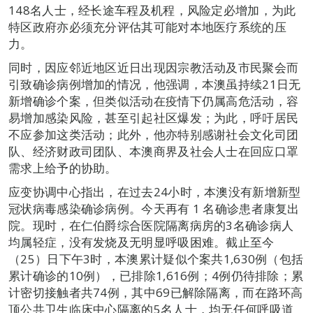
148名人士，经长途车程及机程，风险定必增加，为此
特区政府亦必须充分评估其可能对本地医疗系统的压
力。
同时，因应邻近地区近日出现因宗教活动及市民聚会而
引致确诊病例增加的情况，他强调，本澳虽持续21日无
新增确诊个案，但类似活动在疫情下仍属高危活动，容
易增加感染风险，甚至引起社区爆发；为此，呼吁居民
不应参加这类活动；此外，他亦特别感谢社会文化司团
队、经济财政司团队、本澳商界及社会人士在回应口罩
需求上给予的协助。
应变协调中心指出，在过去24小时，本澳没有新增新型
冠状病毒感染确诊病例。今天再有 1 名确诊患者康复出
院。现时，在仁伯爵综合医院隔离病房的3名确诊病人
均属轻症，没有发烧及无明显呼吸困难。截止至今
（25）日下午3时，本澳累计疑似个案共1,630例（包括
累计确诊的10例），已排除1,616例；4例仍待排除；累
计密切接触者共74例，其中69已解除隔离，而在路环高
顶公共卫生临床中心隔离的5名人士，均无任何呼吸道