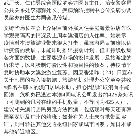
武厅长、仁伯爵综合医院罗奕龙医务主任、治安警察局
公共关系处李德辉处长、疾病预防控制中心传染病协调
员梁亦好医生共同会见传媒。
文绮华局长在会上介绍目前外雇入住皇庭海景酒店作医
学观察隔离的情况及上周本澳酒店的入住率。她表示，
疫情对本澳旅游业带来很大打击，虽旅游局目前难以估
计疫情的发展，未能即时推出援助计划，但正持续收集
各方面的数据、主要客源市场的疫情发展，及旅游业的
诉求等，以积极制订阶段性和项目性的预案，待疫情平
复时协助本大澳旅游业复苏。因应香港昨（24）日宣布
关于韩国的新入境措施，旅游危机处理办公室至今共收
到5名在韩国的澳门居民求助，担心因航班取消而不能
回澳。危机办已透过本澳4间电讯公司发出约425条短讯
（可测到的讯号在线的手机数量，不等同为425人），
建议相关澳门居民另觅方法回澳，包括现时每天还有韩
国至深圳及广州的航班；如若有关人士未有携带回乡
证，则可转往其他交通枢纽国家或城市回澳，如日本或
其他邻近地区。