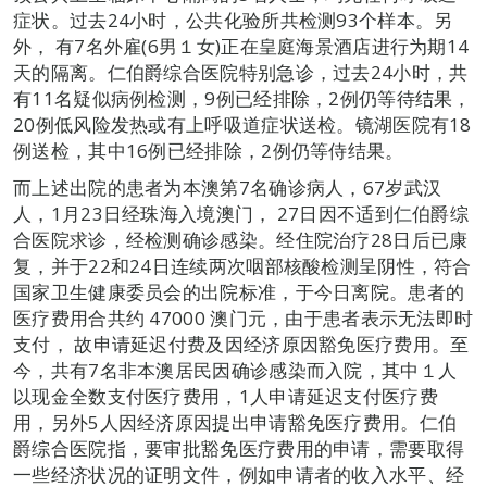
症状。过去24小时，公共化验所共检测93个样本。另
外， 有7名外雇(6男１女)正在皇庭海景酒店进行为期14
天的隔离。仁伯爵综合医院特别急诊，过去24小时，共
有11名疑似病例检测，9例已经排除，2例仍等待结果，
20例低风险发热或有上呼吸道症状送检。镜湖医院有18
例送检，其中16例已经排除，2例仍等侍结果。
而上述出院的患者为本澳第7名确诊病人，67岁武汉
人，1月23日经珠海入境澳门， 27日因不适到仁伯爵综
合医院求诊，经检测确诊感染。经住院治疗28日后已康
复，并于22和24日连续两次咽部核酸检测呈阴性，符合
国家卫生健康委员会的出院标准，于今日离院。患者的
医疗费用合共约 47000 澳门元，由于患者表示无法即时
支付， 故申请延迟付费及因经济原因豁免医疗费用。至
今，共有7名非本澳居民因确诊感染而入院，其中１人
以现金全数支付医疗费用，1人申请延迟支付医疗费
用，另外5人因经济原因提出申请豁免医疗费用。仁伯
爵综合医院指，要审批豁免医疗费用的申请，需要取得
一些经济状况的证明文件，例如申请者的收入水平、经