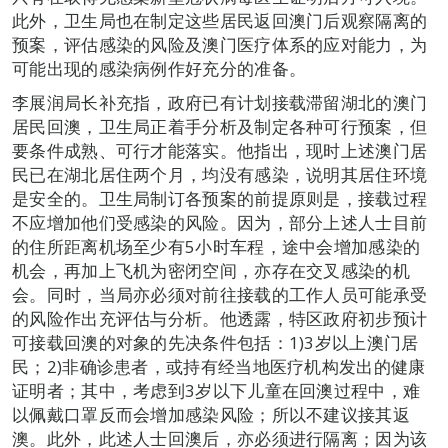
此外，卫生局也在制定这些居民返回澳门后观察隔离的
预案，评估感染的风险及澳门医疗体系的应对能力，为
可能出现的感染病例作好充分的准备。
李展润局长补充指，政府已有计划接载滞留湖北的澳门
居民回澳，卫生局正着手分析及制定各种可行预案，但
要条件成熟、可行才能落实。他指出，现时上述澳门居
民已在湖北居住两个月，均没有感染，说明其居住环境
是安全的。卫生局制订各预案的前提原则是，接载过程
不应增加他们受感染的风险。因为，部分上述人士目前
的住所距离机场至少有5小时车程，途中会增加感染的
机会，再加上飞机为密闭空间，亦存在交叉感染的机
会。同时，当局亦必须对前往接载的工作人员可能承受
的风险作出充评估与分析。他透露，特区政府初步预计
可接载回澳的对象的先决条件包括：1)3岁以上澳门居
民；2)非确诊患者，或持有经当地医疗机构发出的健康
证明者；其中，考虑到3岁以下儿童在回澳过程中，难
以佩戴口罩反而会增加感染风险；所以不建议接其返
澳。此外，此述人士回澳后，亦必须进行隔离；因为该