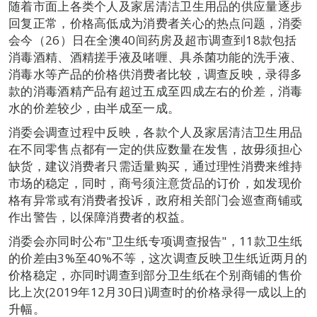
随着市面上各类个人及家居清洁卫生用品的供应量逐步
回复正常，价格高低成为消费者关心的热点问题，消委
会今（26）日在全澳40间药房及超市调查到18款包括
消毒酒精、酒精搓手液及啫喱、具杀菌功能的洗手液、
消毒水等产品的价格供消费者比较，调查反映，录得多
款的消毒酒精产品有超过五成至四成左右的价差，消毒
水的价差较少，由半成至一成。
消委会调查过程中反映，各款个人及家居清洁卫生用品
在不同零售点都有一定的供应数量在发售，故毋须担心
缺货，建议消费者只需适量购买，通过理性消费来维持
市场的稳定，同时，商号须注意货品的订价，如发现价
格有异常或有消费者投诉，政府相关部门会巡查商铺或
作出警告，以保障消费者的权益。
消委会亦同时公布"卫生纸专项调查报告"，11款卫生纸
的价差由3%至40%不等，这次调查反映卫生纸近两月的
价格稳定，亦同时调查到部分卫生纸在个别商铺的售价
比上次(2019年12月30日)调查时的价格录得一成以上的
升幅。