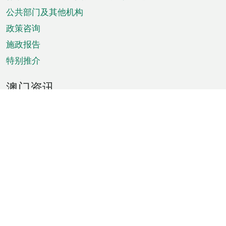
单
公共部门及其他机构
政策咨询
施政报告
特别推介
澳门资讯
天气
交通
公众假期
文娱康体
城市资讯
澳门便览
统计数字