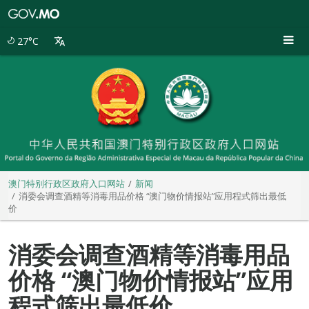
澳
门
特
27°C
别
行
政
区
政
府
入
口
网
站
澳门特别行政区政府入口网站
新闻
消委会调查酒精等消毒用品价格 “澳门物价情报站”应用程式筛出最低
价
消委会调查酒精等消毒用品
价格 “澳门物价情报站”应用
程式筛出最低价