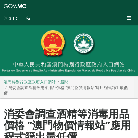
澳
門
特
34°C
別
行
政
區
政
府
入
口
網
站
澳門特別行政區政府入口網站
新聞
消委會調查酒精等消毒用品價格 “澳門物價情報站”應用程式篩出最低
價
消委會調查酒精等消毒用品
價格 “澳門物價情報站”應用
程式篩出最低價