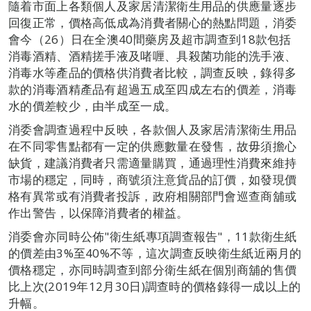
隨着市面上各類個人及家居清潔衛生用品的供應量逐步
回復正常，價格高低成為消費者關心的熱點問題，消委
會今（26）日在全澳40間藥房及超市調查到18款包括
消毒酒精、酒精搓手液及啫喱、具殺菌功能的洗手液、
消毒水等產品的價格供消費者比較，調查反映，錄得多
款的消毒酒精產品有超過五成至四成左右的價差，消毒
水的價差較少，由半成至一成。
消委會調查過程中反映，各款個人及家居清潔衛生用品
在不同零售點都有一定的供應數量在發售，故毋須擔心
缺貨，建議消費者只需適量購買，通過理性消費來維持
市場的穩定，同時，商號須注意貨品的訂價，如發現價
格有異常或有消費者投訴，政府相關部門會巡查商舖或
作出警告，以保障消費者的權益。
消委會亦同時公佈"衛生紙專項調查報告"，11款衛生紙
的價差由3%至40%不等，這次調查反映衛生紙近兩月的
價格穩定，亦同時調查到部分衛生紙在個別商舖的售價
比上次(2019年12月30日)調查時的價格錄得一成以上的
升幅。