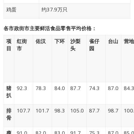
鸡蛋
约37.9万只
各市政街市主要鲜活食品零售平均价格：
项
红街
佑汉
下环
沙梨
雀仔
台山
营
目
市
头
园
猪
92.3
78.3
84.0
87.7
74.3
87.0
84.
扒
排
107.7
101.7
98.3
105.0
87.7
98.7
100
骨
瘦
91.0
82.0
83.0
91.7
75.3
87.0
85.