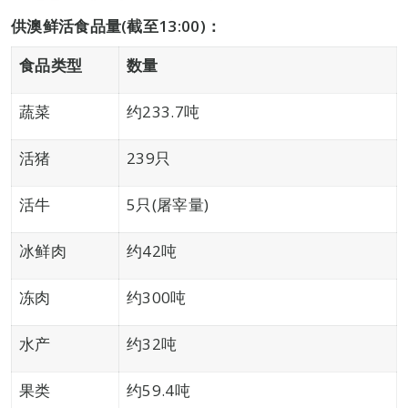
供澳鲜活食品量
(
截至
13:00)
：
食品类型
数量
蔬菜
约233.7吨
活猪
239只
活牛
5只(屠宰量)
冰鲜肉
约42吨
冻肉
约300吨
水产
约32吨
果类
约59.4吨