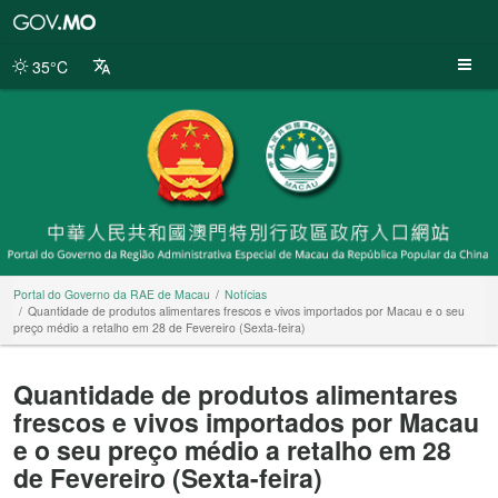
Portal
do
Governo
35°C
da
RAE
de
Macau
Portal do Governo da RAE de Macau
Notícias
Quantidade de produtos alimentares frescos e vivos importados por Macau e o seu
preço médio a retalho em 28 de Fevereiro (Sexta-feira)
Quantidade de produtos alimentares
frescos e vivos importados por Macau
e o seu preço médio a retalho em 28
de Fevereiro (Sexta-feira)