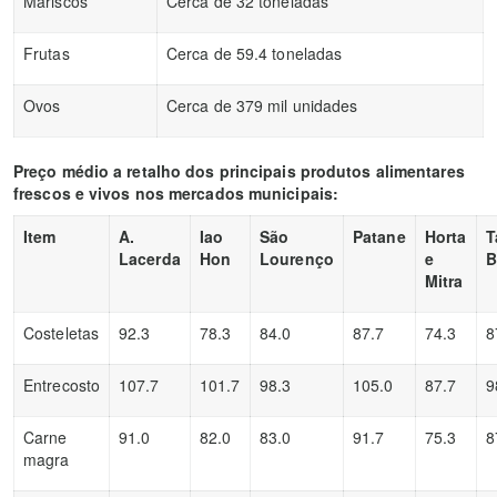
Mariscos
Cerca de 32 toneladas
Frutas
Cerca de 59.4 toneladas
Ovos
Cerca de 379 mil unidades
Preço médio a retalho dos principais produtos alimentares
frescos e vivos nos mercados municipais:
Item
A.
Iao
São
Patane
Horta
T
Lacerda
Hon
Lourenço
e
B
Mitra
Costeletas
92.3
78.3
84.0
87.7
74.3
8
Entrecosto
107.7
101.7
98.3
105.0
87.7
9
Carne
91.0
82.0
83.0
91.7
75.3
8
magra