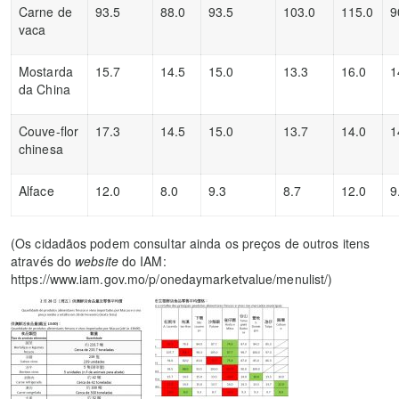
Carne de
93.5
88.0
93.5
103.0
115.0
9
vaca
Mostarda
15.7
14.5
15.0
13.3
16.0
1
da China
Couve-flor
17.3
14.5
15.0
13.7
14.0
1
chinesa
Alface
12.0
8.0
9.3
8.7
12.0
9
(Os cidadãos podem consultar ainda os preços de outros itens
através do
website
do IAM:
https://www.iam.gov.mo/p/onedaymarketvalue/menulist/)