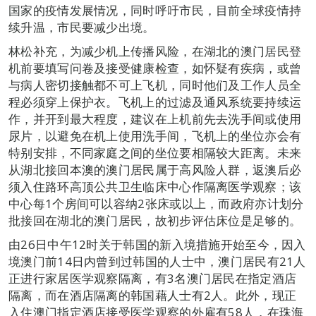
国家的疫情发展情况，同时呼吁市民，目前全球疫情持
续升温，市民要减少出境。
林松补充，为减少机上传播风险，在湖北的澳门居民登
机前要填写问卷及接受健康检查，如怀疑有疾病，或曾
与病人密切接触都不可上飞机，同时他们及工作人员全
程必须穿上保护衣。飞机上的过滤及通风系统要持续运
作，并开到最大程度，建议在上机前先去洗手间或使用
尿片，以避免在机上使用洗手间，飞机上的坐位亦会有
特别安排，不同家庭之间的坐位要相隔较大距离。未来
从湖北接回本澳的澳门居民属于高风险人群，返澳后必
须入住路环高顶公共卫生临床中心作隔离医学观察；该
中心每1个房间可以容纳2张床或以上，而政府亦计划分
批接回在湖北的澳门居民，故初步评估床位是足够的。
由26日中午12时关于韩国的新入境措施开始至今，因入
境澳门前14日内曾到过韩国的人士中，澳门居民有21人
正进行家居医学观察隔离，有3名澳门居民在指定酒店
隔离，而在酒店隔离的韩国藉人士有2人。此外，现正
入住澳门指定酒店接受医学观察的外雇有58人，在珠海