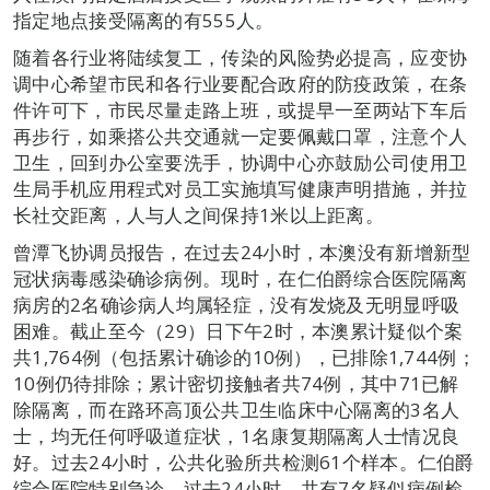
指定地点接受隔离的有555人。
随着各行业将陆续复工，传染的风险势必提高，应变协
调中心希望市民和各行业要配合政府的防疫政策，在条
件许可下，市民尽量走路上班，或提早一至两站下车后
再步行，如乘搭公共交通就一定要佩戴口罩，注意个人
卫生，回到办公室要洗手，协调中心亦鼓励公司使用卫
生局手机应用程式对员工实施填写健康声明措施，并拉
长社交距离，人与人之间保持1米以上距离。
曾潭飞协调员报告，在过去24小时，本澳没有新增新型
冠状病毒感染确诊病例。现时，在仁伯爵综合医院隔离
病房的2名确诊病人均属轻症，没有发烧及无明显呼吸
困难。截止至今（29）日下午2时，本澳累计疑似个案
共1,764例（包括累计确诊的10例），已排除1,744例；
10例仍待排除；累计密切接触者共74例，其中71已解
除隔离，而在路环高顶公共卫生临床中心隔离的3名人
士，均无任何呼吸道症状，1名康复期隔离人士情况良
好。过去24小时，公共化验所共检测61个样本。仁伯爵
综合医院特别急诊，过去24小时，共有7名疑似病例检