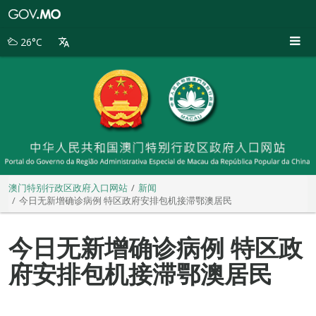
澳
门
特
26°C
别
行
政
区
政
府
入
口
网
站
澳门特别行政区政府入口网站
新闻
今日无新增确诊病例 特区政府安排包机接滞鄂澳居民
今日无新增确诊病例 特区政
府安排包机接滞鄂澳居民