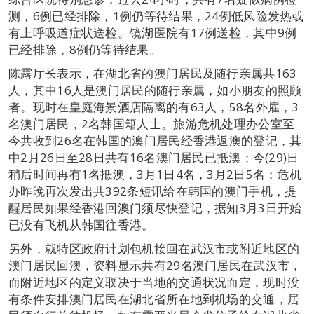
测，6例已经排除，1例仍等待结果，24例低风险发热或
有上呼吸道症状送检。镜湖医院有17例送检，其中9例
已经排除，8例仍等待结果。
陈露厅长表示，在湖北省的澳门居民及随行亲属共163
人，其中16人是澳门居民的随行亲属，如小朋友的照顾
者。现时在皇庭海景酒店隔离的有63人，58名外雇，3
名澳门居民，2名韩国籍人士。旅游危机处理办公室至
今共收到26名在韩国的澳门居民经香港返澳的登记，其
中2月26日至28日共有16名澳门居民已抵澳；今(29)日
稍后时间再有1名抵澳，3月1日4名，3月2日5名；危机
办昨晚再次发出共392条短讯给在韩国的澳门手机，提
醒居民如果经香港回澳门须尽快登记，据知3月3日开始
已没有飞机从韩国往香港。
另外，就特区政府计划包机接回在武汉市或附近地区的
澳门居民回澳，资料显示共有29名澳门居民在武汉市，
而附近地区的定义取决于当地的交通状况而定，现时没
有条件安排澳门居民在湖北省所在地到机场的交通，居