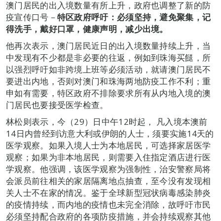
澳门居民的出入境数量有所上升，政府也调整了新的防
疫宣传口号－
特区政府呼吁：必须坚持，避免聚集，记
得洗手，戴好口罩，健康声明，减少出境。
他再次表示，澳门居民近日的出入境数量持续上升，当
中发现有不少都是非必要的往返，例如到珠海买餸，所
以强烈呼吁如非跨境上班等必须活动，就请澳门居民不
要进出内地，否则对澳门和珠海两地防疫工作不利；重
申如有需要，特区政府不排除要求所有从内地入境的澳
门居民也要接受医学检查。
林松则表示，今（29）日中午12时起， 凡入境本澳前
14日内曾经到访意大利或伊朗的人士，须要实施14天的
医学观察。如果入境人士为本地居民，可选择家居医学
观察；如果为非本地居民，则需要入住指定酒店进行医
学观察。他强调，该医学观察为强制性，治安警察局将
会派员前往相关的家居隔离地点抽查，至今没有发现相
关人士不在家的情况。鉴于全球新型冠状病毒感染肺炎
的疫情持续，而内地的疫情也未完全消除，故呼吁市民
必须坚持配合政府的各项防疫措施，并会持续观察其他