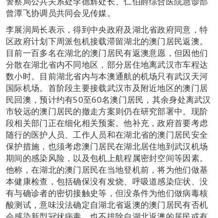
警察局公共关系处李德辉处长、仁伯爵综合医院急诊部
曾潭飞协调员共同会见传媒。
李展润局长表示，得到中央政府及湖北省政府同意，特
区政府计划下周派包机接载滞留湖北的澳门居民返澳。
目前一百多名在湖北的澳门居民有返澳意愿，但因他们
分散在湖北省内不同地区，部分居住地离武汉市车程达
数小时。目前湖北省内与本澳通航的机场只有武汉天河
国际机场。首阶段主要接载武汉市及附近地区的澳门居
民回澳，预计约有50至60名澳门居民，其余身处离武汉
市较远的澳门居民的撤走方案则仍在研究部署中。现阶
段相关部门正在细化相关预案。他补充，政府首要考虑
随行的医护人员、工作人员和在湖北省的澳门居民安全
保护措施，也须考虑澳门居民在湖北居住地到武汉机场
期间的感染风险，以及包机上航程属密封空间等因素。
他称，在湖北的澳门居民在当地登机前，将为他们做基
本健康检查，包括确保没有发烧、呼吸道感染症状、没
有与确诊者的密切接触史等，但没条件为他们做病毒核
酸测试，意味没法确定自湖北省返澳的澳门居民有否机
会感染新型冠状病毒，也不排除自湖北返澳的居民或有