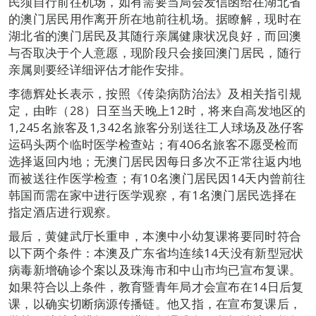
民须自行前往机场，如有需要当局会发信函给在湖北省
的澳门居民用作离开所在地前往机场。据瞭解，现时在
湖北省的澳门居民及其随行亲属健康状况良好，而回澳
与否取决于个人意愿，现阶段只会接回澳门居民，随行
亲属则要经详细评估才能作安排。
李德辉处长表示，按照《传染病防治法》及相关指引规
定，由昨（28）日至当天晚上12时，将来自高发地区的
1,245名旅客及1,342名旅客分别送往工人球场及氹仔客
运码头两个临时医学检查站；有406名旅客不愿受检而
选择返回内地；无澳门居民因每日多次不正常往返内地
而被送往作医学检查；有10名澳门居民因14天内曾前往
韩国而需在家中进行医学观察，有1名澳门居民选择在
指定酒店进行观察。
最后，黄健武厅长重申，本澳中小幼复课将要同时符合
以下两个条件：本澳及广东省均连续14天没有新型冠状
病毒新增确诊个案以及珠海市和中山市均已宣布复课。
如果符合以上条件，教育暨青年局才会宣布在14日后复
课，以确实切断病源传播链。他又指，在宣布复课后，