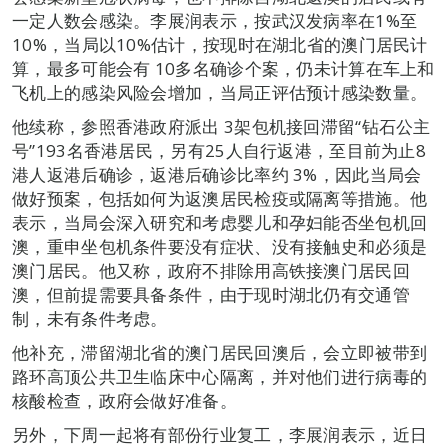
一定人数会感染。李展润表示，按武汉发病率在1%至
10%，当局以10%估计，按现时在湖北省的澳门居民计
算，最多可能会有 10多名确诊个案，仍未计算在车上和
飞机上的感染风险会增加，当局正评估预计感染数量。
他续称，参照香港政府派出 3架包机接回滞留“钻石公主
号”193名香港居民，另有25人自行返港，至目前为止8
港人返港后确诊，返港后确诊比率约 3%，因此当局会
做好预案，包括如何为返澳居民检疫或隔离等措施。他
表示，当局会深入研究和考虑婴儿和孕妇能否坐包机回
澳，重申坐包机条件要没有症状、没有接触史和必须是
澳门居民。他又称，政府不排除用高铁接澳门居民回
澳，但前提需要具备条件，由于现时湖北仍有交通管
制，未有条件考虑。
他补充，滞留湖北省的澳门居民回澳后，会立即被带到
路环高顶公共卫生临床中心隔离，并对他们进行病毒的
核酸检查，政府会做好准备。
另外，下周一起将有部份行业复工，李展润表示，近日