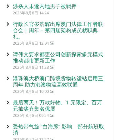
涉杀人未遂内地男子被羁押
2026年8月8日 14:24
行政长官岑浩辉出席澳门法律工作者联
合会十周年 – 第四届架构成员就职典
礼。
2026年8月8日 12:04
谭伟文要求都更公司创新探索多元模式
推动都市更新工作
2026年8月8日 11:28
港珠澳大桥澳门跨境货物转运站启用三
周年 助力港澳物流高效联通
2026年8月8日 10:00
最后两天！万款好物、1 元限定、百万
元抽奖齐集名优展
2026年8月8日 09:54
受热带气旋 “白海豚” 影响 部分航班取
消
2026年8月7日 22:27