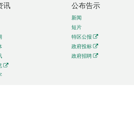
资讯
公布告示
新闻
短片
期
特区公报
体
政府投标
讯
政府招聘
览
字
及贸易
相关连结
资
手机应用程序目录
贸会展
社交媒体目录
商机和服务
专题网站目录
讯
RSS订阅目录