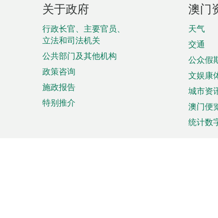
页
关于政府
澳门
脚
菜
行政长官、主要官员、
天气
立法和司法机关
单
交通
公共部门及其他机构
公众假
政策咨询
文娱康
施政报告
城市资
特别推介
澳门便
统计数
来澳旅游
商务
计划行程
贸易投
观光
澳门经
娱乐休闲
中小企
购物
市场资