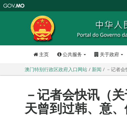
澳
门
特
别
行
政
区
政
府
入
口
网
站
主页
公共服务
关于政府
澳门特别行政区政府入口网站
新闻
－记者会
－记者会快讯（关
天曾到过韩、意、