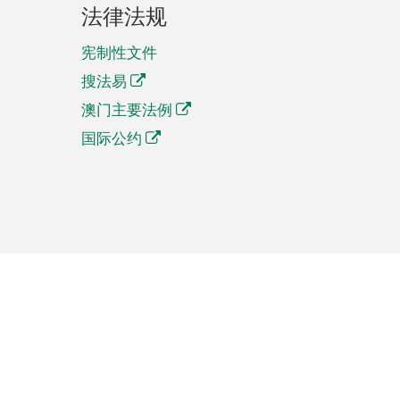
法律法规
宪制性文件
搜法易
澳门主要法例
国际公约