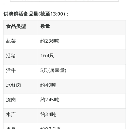
供澳鲜活食品量
(
截至
13:00)
：
食品类型
数量
蔬菜
约236吨
活猪
164只
活牛
5只(屠宰量)
冰鲜肉
约49吨
冻肉
约245吨
水产
约34吨
果类
约97.5吨