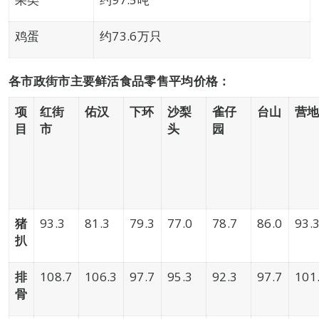
鸡蛋
约73.6万只
各市政街市主要鲜活食品零售平均价格：
项
红街
佑汉
下环
沙梨
雀仔
台山
营
目
市
头
园
猪
93.3
81.3
79.3
77.0
78.7
86.0
93.
扒
排
108.7
106.3
97.7
95.3
92.3
97.7
101
骨