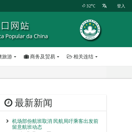
32°C
登入
澳旅游
商务及贸易
相关连结
最新新闻
机场部份航班取消 民航局吁乘客出发前
留意航班动态