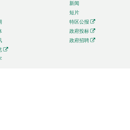
新闻
短片
期
特区公报
体
政府投标
讯
政府招聘
览
字
及贸易
相关连结
资
手机应用程序目录
贸会展
社交媒体目录
商机和服务
专题网站目录
讯
RSS订阅目录
权
表格下载