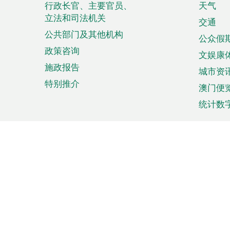
菜
行政长官、主要官员、
天气
立法和司法机关
单
交通
公共部门及其他机构
公众假
政策咨询
文娱康
施政报告
城市资
特别推介
澳门便
统计数
来澳旅游
商务
计划行程
贸易投
观光
澳门经
娱乐休闲
中小企
购物
市场资
节日盛事
知识产