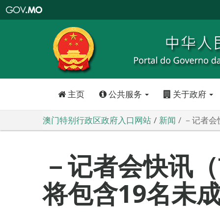
澳
门
特
别
行
政
区
政
府
入
口
网
站
主页
公共服务
关于政府
澳门特别行政区政府入口网站
新闻
－记者会
－记者会快讯（
将包含19名未