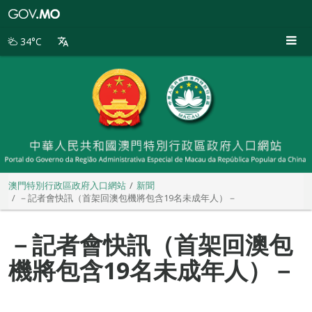
澳
門
特
34°C
別
行
政
區
政
府
入
口
網
站
澳門特別行政區政府入口網站
新聞
－記者會快訊（首架回澳包機將包含19名未成年人）－
－記者會快訊（首架回澳包
機將包含19名未成年人）－