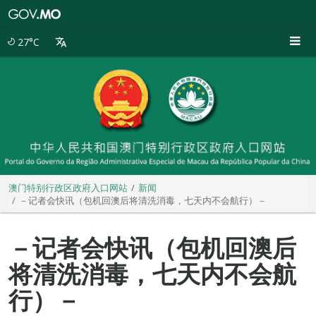
澳
门
特
27°C
别
行
政
区
政
府
入
口
网
站
澳门特别行政区政府入口网站
新闻
－记者会快讯（包机回澳后将清洗消毒，七天内不会航行）－
－记者会快讯（包机回澳后
将清洗消毒，七天内不会航
行）－