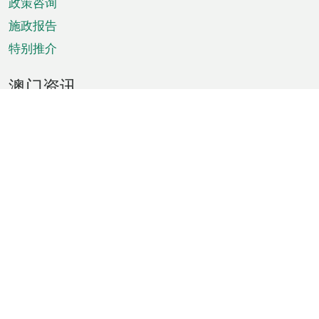
政策咨询
施政报告
特别推介
澳门资讯
天气
交通
公众假期
文娱康体
城市资讯
澳门便览
统计数字
公布告示
新闻