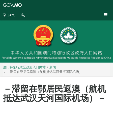
澳
门
特
34°C
别
行
政
区
政
府
入
口
网
站
澳门特别行政区政府入口网站
新闻
－滞留在鄂居民返澳（航机抵达武汉天河国际机场）－
－滞留在鄂居民返澳（航机
抵达武汉天河国际机场）－