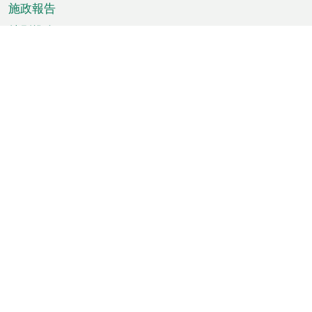
施政報告
特別推介
澳門資訊
天氣
交通
公眾假期
文娛康體
城市資訊
澳門便覽
統計數字
公佈告示
新聞