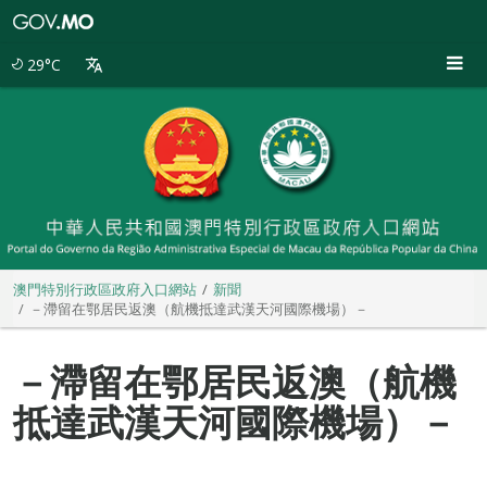
澳
門
特
29°C
別
行
政
區
政
府
入
口
網
站
澳門特別行政區政府入口網站
新聞
－滯留在鄂居民返澳（航機抵達武漢天河國際機場）－
－滯留在鄂居民返澳（航機
抵達武漢天河國際機場）－