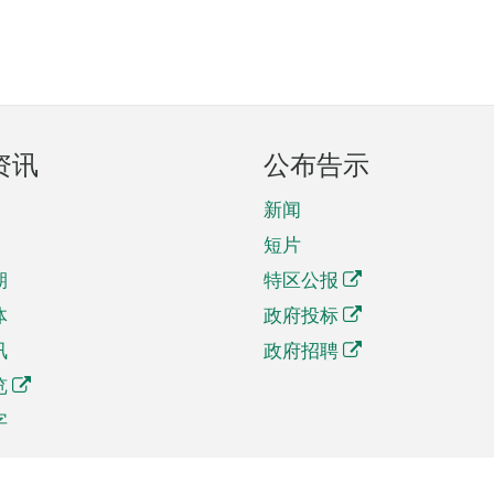
资讯
公布告示
新闻
短片
期
特区公报
体
政府投标
讯
政府招聘
览
字
及贸易
相关连结