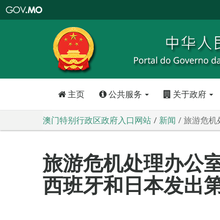
澳
门
特
别
行
政
区
政
府
入
口
网
站
主页
公共服务
关于政府
澳门特别行政区政府入口网站
新闻
旅游危机
旅游危机处理办公
西班牙和日本发出