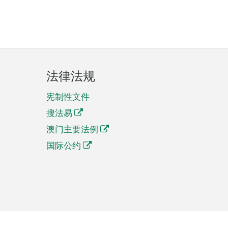
法律法规
宪制性文件
搜法易
澳门主要法例
国际公约